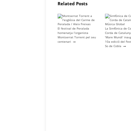
Related Posts
El festival de Peralada
La Simfònica de Co
homenatja l’organista
Corda de Catalun
Montserrat Torrent pel seu
‘Mare Mundi’ inau
→
centenari
10a edició del Fes
→
So de Cobla