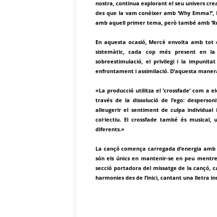
nostra, continua explorant el seu univers crea
des que la vam conèixer amb ‘Why Emma?’, M
amb aquell primer tema, però també amb ‘Run
En aquesta ocasió, Mercè envolta amb tot d
sistemàtic, cada cop més present en la n
sobreestimulació, el privilegi i la impuni
enfrontament i assimilació. D’aquesta manera
«La producció utilitza el ‘crossfade’ com a 
través de la dissolució de l’ego: desperson
alleugerir el sentiment de culpa individual
col·lectiu. El crossfade també és musical
diferents.»
La cançó comença carregada d’energia amb u
són els únics en mantenir-se en peu mentre
secció portadora del missatge de la cançó, 
harmonies des de l’inici, cantant una lletra i