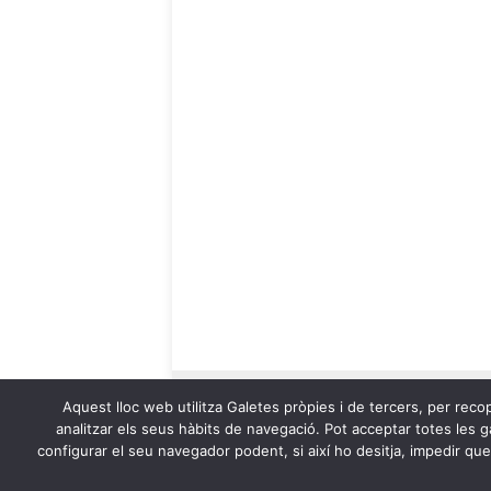
Aquest lloc web utilitza Galetes pròpies i de tercers, per recop
analitzar els seus hàbits de navegació. Pot acceptar totes les ga
configurar el seu navegador podent, si així ho desitja, impedir qu