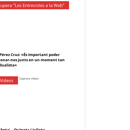
upera "Les Entrevistes a la Web"
 Pérez Cruz: «És important poder
onar-nos junts en un moment tan
dualista»
 Vídeos
 bota’ – Ouineta i Julieta