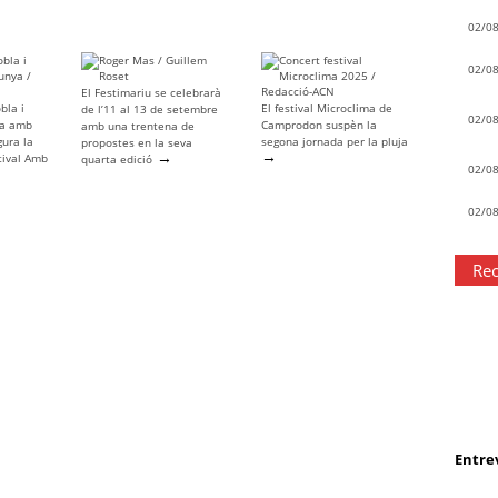
02/0
02/0
El Festimariu se celebrarà
bla i
El festival Microclima de
de l’11 al 13 de setembre
02/0
ya amb
Camprodon suspèn la
amb una trentena de
gura la
segona jornada per la pluja
propostes en la seva
→
→
tival Amb
quarta edició
02/0
02/0
Rec
Entrev