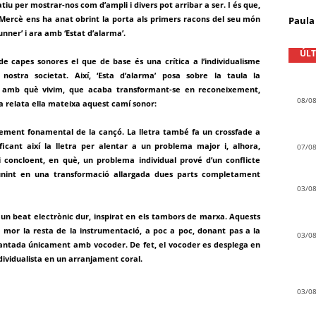
tiu per mostrar-nos com d’ampli i divers pot arribar a ser. I és que,
ercè ens ha anat obrint la porta als primers racons del seu món
Paula 
ner’ i ara amb ‘Estat d’alarma’.
ÚLT
e capes sonores el que de base és una crítica a l’individualisme
ostra societat. Així, ‘Esta d’alarma’ posa sobre la taula la
tat amb què vivim, que acaba transformant-se en reconeixement,
08/0
 relata ella mateixa aquest camí sonor:
element fonamental de la cançó. La lletra també fa un crossfade a
ificant així la lletra per alentar a un problema major i, alhora,
07/0
 i concloent, en què, un problema individual prové d’un conflicte
, unint en una transformació allargada dues parts completament
03/0
n beat electrònic dur, inspirat en els tambors de marxa. Aquests
 mor la resta de la instrumentació, a poc a poc, donant pas a la
03/0
cantada únicament amb vocoder. De fet, el vocoder es desplega en
ndividualista en un arranjament coral.
03/0