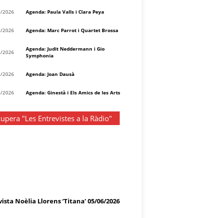
8/2026
Agenda: Paula Valls i Clara Peya
8/2026
Agenda: Marc Parrot i Quartet Brossa
Agenda: Judit Neddermann i Gio
8/2026
Symphonia
8/2026
Agenda: Joan Dausà
8/2026
Agenda: Ginestà i Els Amics de les Arts
upera "Les Entrevistes a la Ràdio"
ista Noèlia Llorens ‘Titana’ 05/06/2026