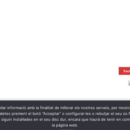
Soc
ilar informació amb la finalitat de millorar els nostres serveis, per mostr
letes prement el botó “Acceptar” o configurar-les o rebutjar el seu ús fen
e siguin instal·lades en el seu disc dur, encara que haurà de tenir en c
la página web.