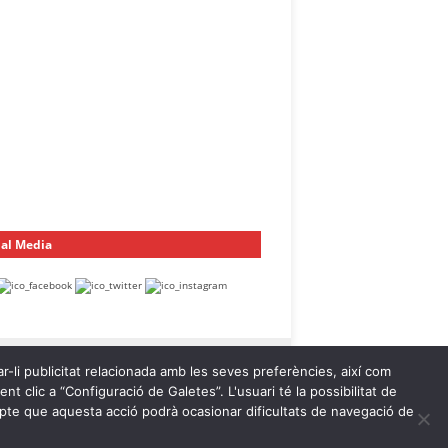
ial Media
ar-li publicitat relacionada amb les seves preferències, així com
t clic a “Configuració de Galetes”. L'usuari té la possibilitat de
ompte que aquesta acció podrà ocasionar dificultats de navegació de