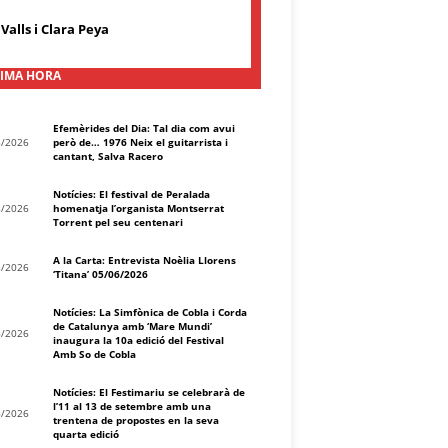
Valls i Clara Peya
IMA HORA
Efemèrides del Dia: Tal dia com avui
8/2026
però de… 1976 Neix el guitarrista i
cantant, Salva Racero
Notícies: El festival de Peralada
8/2026
homenatja l’organista Montserrat
Torrent pel seu centenari
A la Carta: Entrevista Noèlia Llorens
8/2026
‘Titana’ 05/06/2026
Notícies: La Simfònica de Cobla i Corda
de Catalunya amb ‘Mare Mundi’
8/2026
inaugura la 10a edició del Festival
Amb So de Cobla
Notícies: El Festimariu se celebrarà de
l’11 al 13 de setembre amb una
8/2026
trentena de propostes en la seva
quarta edició