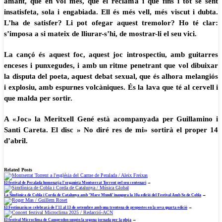
amant, que en vol més, que el reclama i que fins i tot se sent
insatisfeta, sola i engabiada. Ell és més vell, més viscut i dubta.
L’ha de satisfer? Li pot ofegar aquest tremolor? Ho té clar:
s’imposa a si mateix de lliurar-s’hi, de mostrar-li el seu vici.
La cançó és aquest foc, aquest joc introspectiu, amb guitarres
enceses i punxegudes, i amb un ritme penetrant que vol dibuixar
la disputa del poeta, aquest debat sexual, que és alhora melangiós
i explosiu, amb espurnes volcàniques. És la lava que té al cervell i
que malda per sortir.
A «Joc» la Meritxell Gené està acompanyada per Guillamino i
Santi Careta. El disc » No diré res de mi» sortirà el proper 14
d’abril.
Related Posts
El festival de Peralada homenatja l’organista Montserrat Torrent pel seu centenari
→
La Simfònica de Cobla i Corda de Catalunya amb ‘Mare Mundi’ inaugura la 10a edició del Festival Amb So de Cobla
→
El Festimariu se celebrarà de l’11 al 13 de setembre amb una trentena de propostes en la seva quarta edició
→
El festival Microclima de Camprodon suspèn la segona jornada per la pluja
→