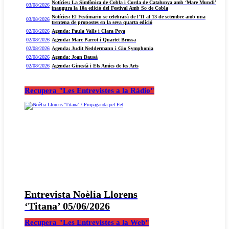
Notícies: La Simfònica de Cobla i Corda de Catalunya amb ‘Mare Mundi’
03/08/2026
inaugura la 10a edició del Festival Amb So de Cobla
Notícies: El Festimariu se celebrarà de l’11 al 13 de setembre amb una
03/08/2026
trentena de propostes en la seva quarta edició
02/08/2026
Agenda: Paula Valls i Clara Peya
02/08/2026
Agenda: Marc Parrot i Quartet Brossa
02/08/2026
Agenda: Judit Neddermann i Gio Symphonia
02/08/2026
Agenda: Joan Dausà
02/08/2026
Agenda: Ginestà i Els Amics de les Arts
Recupera "Les Entrevistes a la Ràdio"
Entrevista Noèlia Llorens
‘Titana’ 05/06/2026
Recupera "Les Entrevistes a la Web"