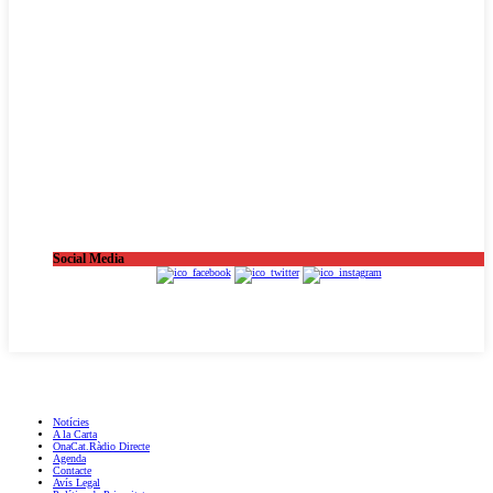
Social Media
OnaCat.Ràdio -- Powered by OnaCat.Ràdio
Notícies
A la Carta
OnaCat.Ràdio Directe
Agenda
Contacte
Avís Legal