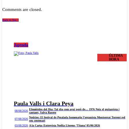
Comments are closed.
Back to Top ↑
Agenda
ÚLTIMA
HORA
Paula Valls i Clara Peya
Efemèrides del Dia: Tal dia com avui però de… 1976 Neix el guitarrista i
08/08/2026
cantant, Salva Racero
Notícies: El festival de Peralada homenatja l’organista Montserrat Torrent pel
07/08/2026
seu centenari
03/08/2026
A la Carta: Entrevista Noèlia Llorens ‘Titana’ 05/06/2026