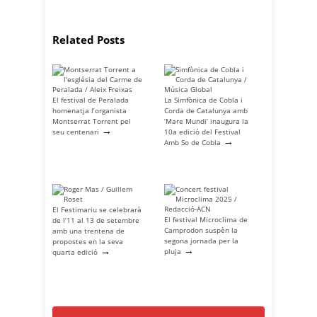
Related Posts
El festival de Peralada
La Simfònica de Cobla i
homenatja l’organista
Corda de Catalunya amb
Montserrat Torrent pel
‘Mare Mundi’ inaugura la
→
seu centenari
10a edició del Festival
→
Amb So de Cobla
El Festimariu se celebrarà
El festival Microclima de
de l’11 al 13 de setembre
Camprodon suspèn la
amb una trentena de
segona jornada per la
propostes en la seva
→
→
pluja
quarta edició