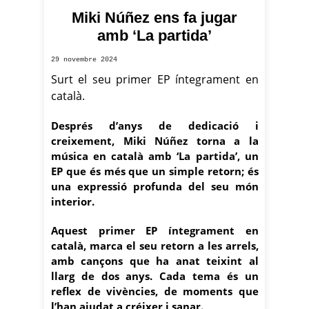
Miki Núñez ens fa jugar
Foto: Pere Francesch
amb ‘La partida’
29 novembre 2024
Surt el seu primer EP íntegrament en
català.
Després d’anys de dedicació i
creixement, Miki Núñez torna a la
música en català amb ‘La partida’, un
EP que és més que un simple retorn; és
una expressió profunda del seu món
interior.
Aquest primer EP íntegrament en
català, marca el seu retorn a les arrels,
amb cançons que ha anat teixint al
llarg de dos anys. Cada tema és un
reflex de vivències, de moments que
l’han ajudat a créixer i sanar.