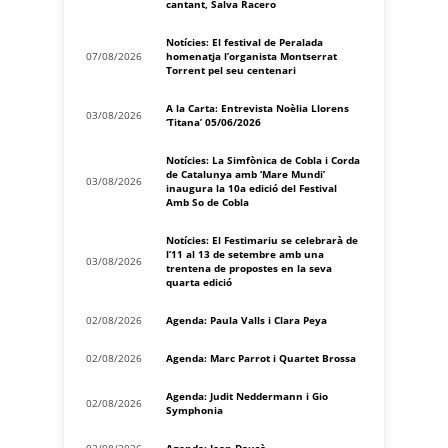
cantant, Salva Racero
Notícies: El festival de Peralada
07/08/2026
homenatja l’organista Montserrat
Torrent pel seu centenari
A la Carta: Entrevista Noèlia Llorens
03/08/2026
‘Titana’ 05/06/2026
Notícies: La Simfònica de Cobla i Corda
de Catalunya amb ‘Mare Mundi’
03/08/2026
inaugura la 10a edició del Festival
Amb So de Cobla
Notícies: El Festimariu se celebrarà de
l’11 al 13 de setembre amb una
03/08/2026
trentena de propostes en la seva
quarta edició
02/08/2026
Agenda: Paula Valls i Clara Peya
02/08/2026
Agenda: Marc Parrot i Quartet Brossa
Agenda: Judit Neddermann i Gio
02/08/2026
Symphonia
02/08/2026
Agenda: Joan Dausà