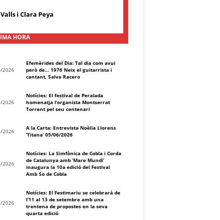
Valls i Clara Peya
IMA HORA
Efemèrides del Dia: Tal dia com avui
8/2026
però de… 1976 Neix el guitarrista i
cantant, Salva Racero
Notícies: El festival de Peralada
8/2026
homenatja l’organista Montserrat
Torrent pel seu centenari
A la Carta: Entrevista Noèlia Llorens
8/2026
‘Titana’ 05/06/2026
Notícies: La Simfònica de Cobla i Corda
de Catalunya amb ‘Mare Mundi’
8/2026
inaugura la 10a edició del Festival
Amb So de Cobla
Notícies: El Festimariu se celebrarà de
l’11 al 13 de setembre amb una
8/2026
trentena de propostes en la seva
quarta edició