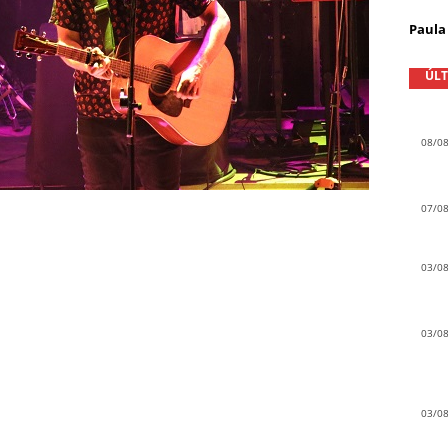
Paula 
ÚLT
08/0
07/0
03/0
03/0
03/0