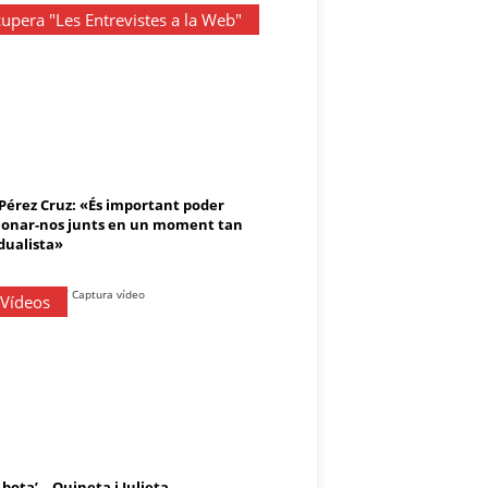
upera "Les Entrevistes a la Web"
 Pérez Cruz: «És important poder
onar-nos junts en un moment tan
dualista»
 Vídeos
 bota’ – Ouineta i Julieta