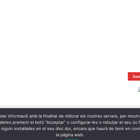
Soc
ilar informació amb la finalitat de millorar els nostres serveis, per mostr
letes prement el botó “Acceptar” o configurar-les o rebutjar el seu ús fen
e siguin instal·lades en el seu disc dur, encara que haurà de tenir en c
la página web.