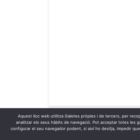
Aquest lloc web utilitza Galetes pròpies i de tercers, per recop
analitzar els seus hàbits de navegació. Pot acceptar totes les ga
configurar el seu navegador podent, si així ho desitja, impedir qu