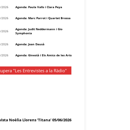
8/2026
Agenda: Paula Valls i Clara Peya
8/2026
Agenda: Marc Parrot i Quartet Brossa
Agenda: Judit Neddermann i Gio
8/2026
Symphonia
8/2026
Agenda: Joan Dausà
8/2026
Agenda: Ginestà i Els Amics de les Arts
upera "Les Entrevistes a la Ràdio"
ista Noèlia Llorens ‘Titana’ 05/06/2026