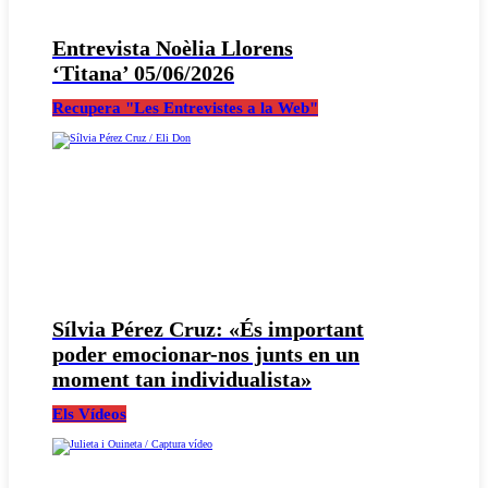
Entrevista Noèlia Llorens
‘Titana’ 05/06/2026
Recupera "Les Entrevistes a la Web"
Sílvia Pérez Cruz: «És important
poder emocionar-nos junts en un
moment tan individualista»
Els Vídeos