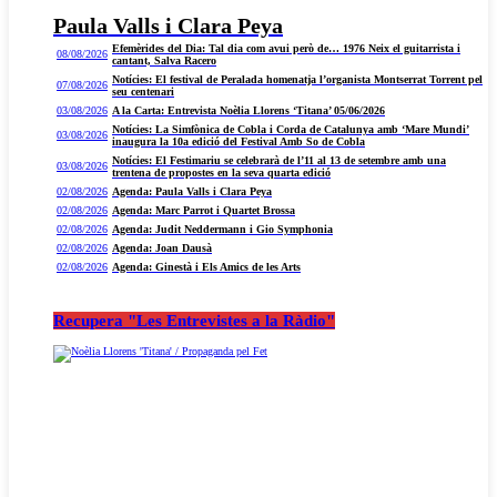
Paula Valls i Clara Peya
Efemèrides del Dia: Tal dia com avui però de… 1976 Neix el guitarrista i
08/08/2026
cantant, Salva Racero
Notícies: El festival de Peralada homenatja l’organista Montserrat Torrent pel
07/08/2026
seu centenari
03/08/2026
A la Carta: Entrevista Noèlia Llorens ‘Titana’ 05/06/2026
Notícies: La Simfònica de Cobla i Corda de Catalunya amb ‘Mare Mundi’
03/08/2026
inaugura la 10a edició del Festival Amb So de Cobla
Notícies: El Festimariu se celebrarà de l’11 al 13 de setembre amb una
03/08/2026
trentena de propostes en la seva quarta edició
02/08/2026
Agenda: Paula Valls i Clara Peya
02/08/2026
Agenda: Marc Parrot i Quartet Brossa
02/08/2026
Agenda: Judit Neddermann i Gio Symphonia
02/08/2026
Agenda: Joan Dausà
02/08/2026
Agenda: Ginestà i Els Amics de les Arts
Recupera "Les Entrevistes a la Ràdio"