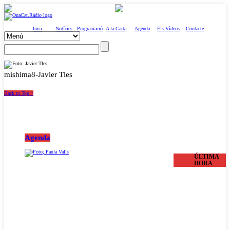
Inici
Notícies
Programació
A la Carta
Agenda
Els Vídeos
Contacte
mishima8-Javier Tles
Back to Top ↑
Agenda
ÚLTIMA
HORA