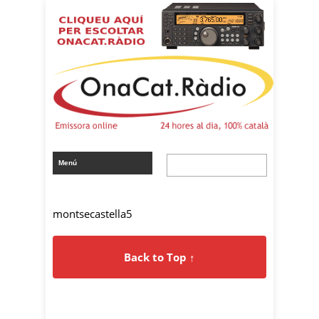
montsecastella5
Back to Top ↑