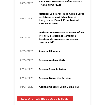
A la Carta: Entrevista Noèlia Llorens
03/08/2026
‘Titana’ 05/06/2026
Notícies: La Simfònica de Cobla i Corda
de Catalunya amb ‘Mare Mundi’
03/08/2026
inaugura la 10a edició del Festival
Amb So de Cobla
Notícies: El Festimariu se celebrarà de
l’11 al 13 de setembre amb una
03/08/2026
trentena de propostes en la seva
quarta edició
02/08/2026
Agenda: Filomena
02/08/2026
Agenda: Andrea Motis
02/08/2026
Agenda: Sopa de Cabra
02/08/2026
Agenda: Naina i La Fúmiga
02/08/2026
Agenda: Obeses i Cobla Berga Jove
Recupera "Les Entrevistes a la Ràdio"