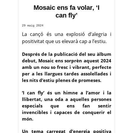
Mosaic ens fa volar, ‘I
Foto: Música Global
can fly’
29 maig 2024
La cançó és una explosió d’alegria i
positivitat que us elevarà cap a l’estiu.
Després de la publicació del seu àlbum
debut, Mosaic ens sorprèn aquest 2024
amb un nou so fresc i vibrant, perfecte
per a les llargues tardes assolellades i
les nits d’estiu plenes de promeses.
‘I can fly’ és un himne a l’amor i la
llibertat, una oda a aquelles persones
especials que ens fan sentir
invencibles i capaces de conquerir el
món.
Un tema carregat d’energia positiva