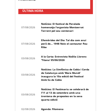
ÚLTIMA HORA
Notícies: El festival de Peralada
07/08/2026
homenatja l’organista Montserrat
Torrent pel seu centenari
Efemèrides del Dia: Tal dia com avui
07/08/2026
però de… 1948 Neix el cantautor Pau
Riba
A la Carta: Entrevista Noèlia Llorens
03/08/2026
‘Titana’ 05/06/2026
Notícies: La Simfònica de Cobla i Corda
de Catalunya amb ‘Mare Mundi’
03/08/2026
inaugura la 10a edició del Festival
Amb So de Cobla
Notícies: El Festimariu se celebrarà de
l’11 al 13 de setembre amb una
03/08/2026
trentena de propostes en la seva
quarta edició
02/08/2026
Agenda: Filomena