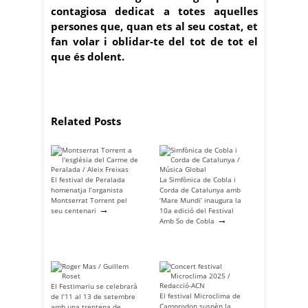
contagiosa dedicat a totes aquelles
persones que, quan ets al seu costat, et
fan volar i oblidar-te del tot de tot el
que és dolent.
Related Posts
El festival de Peralada
La Simfònica de Cobla i
homenatja l’organista
Corda de Catalunya amb
Montserrat Torrent pel
‘Mare Mundi’ inaugura la
→
seu centenari
10a edició del Festival
→
Amb So de Cobla
El Festimariu se celebrarà
El festival Microclima de
de l’11 al 13 de setembre
Camprodon suspèn la
amb una trentena de