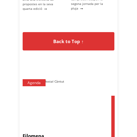
segona jornada per la
propostes en la seva
→
→
pluja
quarta edició
Back to Top ↑
Agenda
Filomena