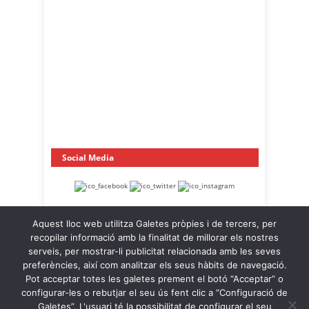
Social Media
Aquest lloc web utilitza Galetes pròpies i de tercers, per
recopilar informació amb la finalitat de millorar els nostres
serveis, per mostrar-li publicitat relacionada amb les seves
preferències, així com analitzar els seus hàbits de navegació.
Pot acceptar totes les galetes prement el botó “Acceptar” o
OnaCat.Ràdio -- Powered by OnaCat.Ràdio
configurar-les o rebutjar el seu ús fent clic a “Configuració de
Galetes”. L'usuari té la possibilitat de configurar el seu