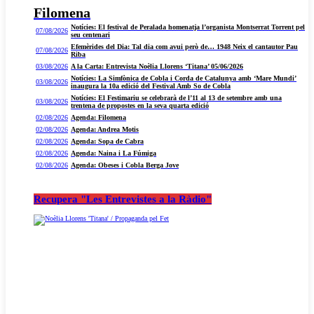
Filomena
Notícies: El festival de Peralada homenatja l’organista Montserrat Torrent pel
07/08/2026
seu centenari
Efemèrides del Dia: Tal dia com avui però de… 1948 Neix el cantautor Pau
07/08/2026
Riba
03/08/2026
A la Carta: Entrevista Noèlia Llorens ‘Titana’ 05/06/2026
Notícies: La Simfònica de Cobla i Corda de Catalunya amb ‘Mare Mundi’
03/08/2026
inaugura la 10a edició del Festival Amb So de Cobla
Notícies: El Festimariu se celebrarà de l’11 al 13 de setembre amb una
03/08/2026
trentena de propostes en la seva quarta edició
02/08/2026
Agenda: Filomena
02/08/2026
Agenda: Andrea Motis
02/08/2026
Agenda: Sopa de Cabra
02/08/2026
Agenda: Naina i La Fúmiga
02/08/2026
Agenda: Obeses i Cobla Berga Jove
Recupera "Les Entrevistes a la Ràdio"