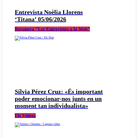
Entrevista Noèlia Llorens
‘Titana’ 05/06/2026
Recupera "Les Entrevistes a la Web"
Sílvia Pérez Cruz: «És important
poder emocionar-nos junts en un
moment tan individualista»
Els Vídeos