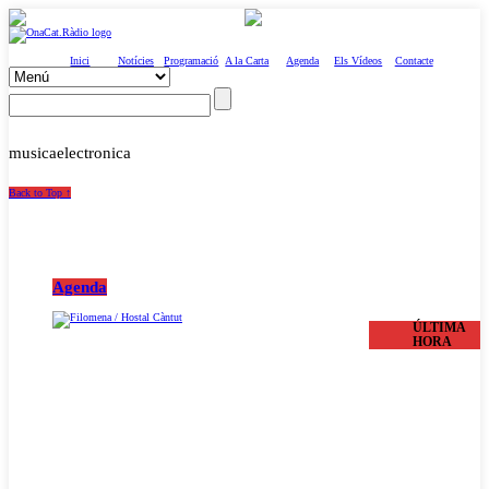
Inici
Notícies
Programació
A la Carta
Agenda
Els Vídeos
Contacte
musicaelectronica
Back to Top ↑
Agenda
ÚLTIMA
HORA