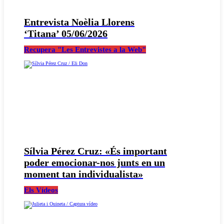
Entrevista Noèlia Llorens
‘Titana’ 05/06/2026
Recupera "Les Entrevistes a la Web"
Sílvia Pérez Cruz: «És important
poder emocionar-nos junts en un
moment tan individualista»
Els Vídeos