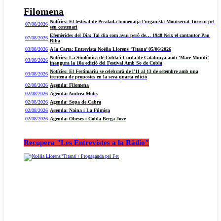
Filomena
Notícies: El festival de Peralada homenatja l’organista Montserrat Torrent pel
07/08/2026
seu centenari
Efemèrides del Dia: Tal dia com avui però de… 1948 Neix el cantautor Pau
07/08/2026
Riba
03/08/2026
A la Carta: Entrevista Noèlia Llorens ‘Titana’ 05/06/2026
Notícies: La Simfònica de Cobla i Corda de Catalunya amb ‘Mare Mundi’
03/08/2026
inaugura la 10a edició del Festival Amb So de Cobla
Notícies: El Festimariu se celebrarà de l’11 al 13 de setembre amb una
03/08/2026
trentena de propostes en la seva quarta edició
02/08/2026
Agenda: Filomena
02/08/2026
Agenda: Andrea Motis
02/08/2026
Agenda: Sopa de Cabra
02/08/2026
Agenda: Naina i La Fúmiga
02/08/2026
Agenda: Obeses i Cobla Berga Jove
Recupera "Les Entrevistes a la Ràdio"