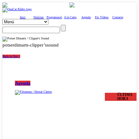
Inici
Notícies
Programació
A la Carta
Agenda
Els Vídeos
Contacte
potserdimarts-clipper’ssound
Back to Top ↑
Agenda
ÚLTIMA
HORA