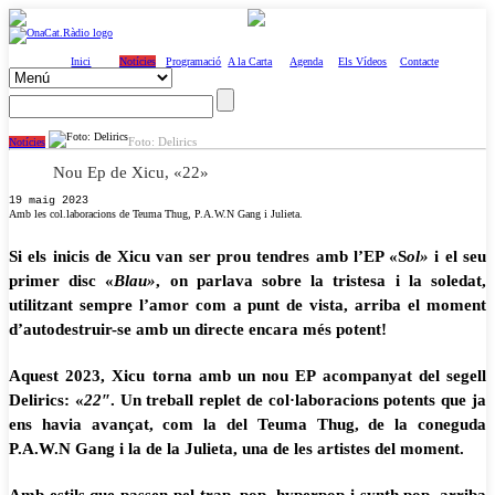
Inici
Notícies
Programació
A la Carta
Agenda
Els Vídeos
Contacte
Foto: Delirics
Notícies
Nou Ep de Xicu, «22»
19 maig 2023
Amb les col.laboracions de Teuma Thug, P.A.W.N Gang i Julieta.
Si els inicis de Xicu van ser prou tendres amb l’EP «S
ol»
i el seu
primer disc «
Blau»
, on parlava sobre la tristesa i la soledat,
utilitzant sempre l’amor com a punt de vista, arriba el moment
d’autodestruir-se amb un directe encara més potent!
Aquest 2023, Xicu torna amb un nou EP acompanyat del segell
Delirics: «
22″
. Un treball replet de col·laboracions potents que ja
ens havia avançat, com la del Teuma Thug, de la coneguda
P.A.W.N Gang i la de la Julieta, una de les artistes del moment.