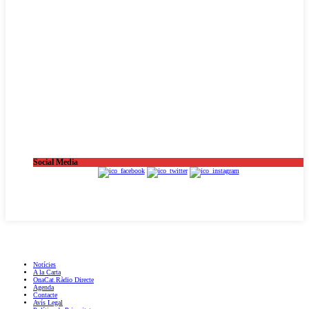
Social Media
OnaCat.Ràdio -- Powered by OnaCat.Ràdio
Notícies
A la Carta
OnaCat.Ràdio Directe
Agenda
Contacte
Avís Legal