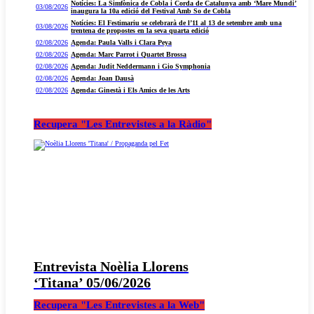
Notícies: La Simfònica de Cobla i Corda de Catalunya amb ‘Mare Mundi’
03/08/2026
inaugura la 10a edició del Festival Amb So de Cobla
Notícies: El Festimariu se celebrarà de l’11 al 13 de setembre amb una
03/08/2026
trentena de propostes en la seva quarta edició
02/08/2026
Agenda: Paula Valls i Clara Peya
02/08/2026
Agenda: Marc Parrot i Quartet Brossa
02/08/2026
Agenda: Judit Neddermann i Gio Symphonia
02/08/2026
Agenda: Joan Dausà
02/08/2026
Agenda: Ginestà i Els Amics de les Arts
Recupera "Les Entrevistes a la Ràdio"
Entrevista Noèlia Llorens
‘Titana’ 05/06/2026
Recupera "Les Entrevistes a la Web"