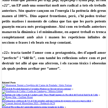
Amb estils que passen pel trap, pop, hyperpop i synth pop, arriba
«
22″
, un EP amb una sonoritat molt més radical a tots els treballs
anteriors. Són quatre cançons on l’energia i la potència dels greus
manen al 100%. Dins aquest frenetisme, però, s’hi poden trobar
petits matisos i moments de calma que fan que les parts potents
guanyin encara més protagonisme. Així com en treballs anteriors
manaven la dinàmica i el minimalisme, en aquest treball es trenca
completament amb això i manen les repeticions infinites de
seccions o frases i els beats en
loop
constant.
«22» tracta també l’amor com a protagonista, des d’aquell amor
“perfecte” i “idíl·lic”, com també les reflexions sobre com et pot
destruir tot allò al que ens aferrem, i els racons tòxics i obsessius
als quals podem arribar per “amor”.
Related Posts
El festival de Peralada homenatja l’organista Montserrat Torrent pel seu centenari
→
La Simfònica de Cobla i Corda de Catalunya amb ‘Mare Mundi’ inaugura la 10a edició del Festival Amb So de Cobla
→
El Festimariu se celebrarà de l’11 al 13 de setembre amb una trentena de propostes en la seva quarta edició
→
El festival Microclima de Camprodon suspèn la segona jornada per la pluja
→