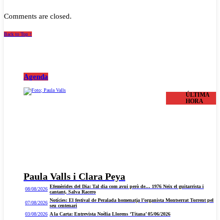
Comments are closed.
Back to Top ↑
Agenda
ÚLTIMA
HORA
Paula Valls i Clara Peya
Efemèrides del Dia: Tal dia com avui però de… 1976 Neix el guitarrista i
08/08/2026
cantant, Salva Racero
Notícies: El festival de Peralada homenatja l’organista Montserrat Torrent pel
07/08/2026
seu centenari
03/08/2026
A la Carta: Entrevista Noèlia Llorens ‘Titana’ 05/06/2026