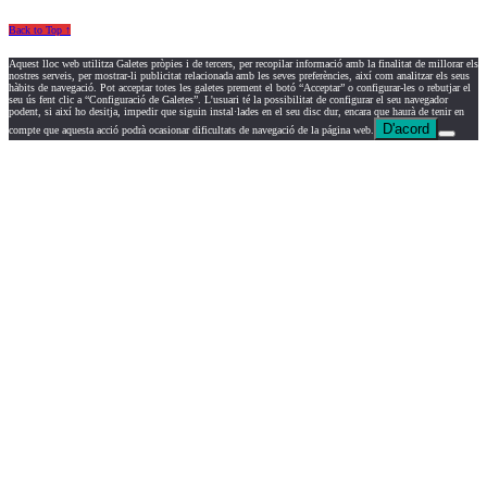
Back to Top ↑
Aquest lloc web utilitza Galetes pròpies i de tercers, per recopilar informació amb la finalitat de millorar els
nostres serveis, per mostrar-li publicitat relacionada amb les seves preferències, així com analitzar els seus
hàbits de navegació. Pot acceptar totes les galetes prement el botó “Acceptar” o configurar-les o rebutjar el
seu ús fent clic a “Configuració de Galetes”. L'usuari té la possibilitat de configurar el seu navegador
podent, si així ho desitja, impedir que siguin instal·lades en el seu disc dur, encara que haurà de tenir en
D'acord
compte que aquesta acció podrà ocasionar dificultats de navegació de la página web.