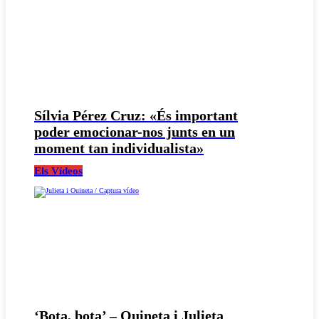
Sílvia Pérez Cruz: «És important
poder emocionar-nos junts en un
moment tan individualista»
Els Vídeos
‘Bota, bota’ – Ouineta i Julieta