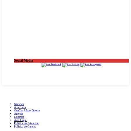
Social Media
OnaCat.Ràdio -- Powered by OnaCat.Ràdio
Notícies
A la Carta
OnaCat.Ràdio Directe
Agenda
Contacte
Avís Legal
Política de Privacitat
Política de Galetes