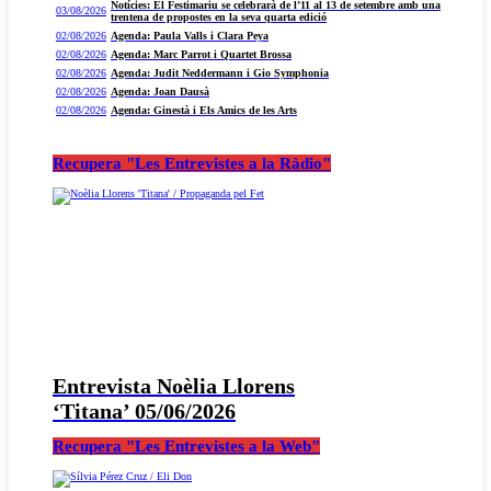
Notícies: El Festimariu se celebrarà de l’11 al 13 de setembre amb una
03/08/2026
trentena de propostes en la seva quarta edició
02/08/2026
Agenda: Paula Valls i Clara Peya
02/08/2026
Agenda: Marc Parrot i Quartet Brossa
02/08/2026
Agenda: Judit Neddermann i Gio Symphonia
02/08/2026
Agenda: Joan Dausà
02/08/2026
Agenda: Ginestà i Els Amics de les Arts
Recupera "Les Entrevistes a la Ràdio"
Entrevista Noèlia Llorens
‘Titana’ 05/06/2026
Recupera "Les Entrevistes a la Web"