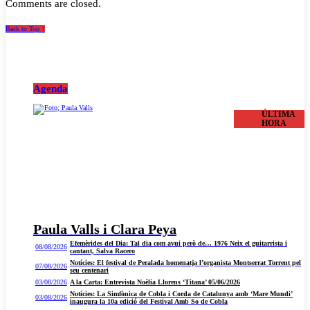
Comments are closed.
Back to Top ↑
Agenda
ÚLTIMA
HORA
Paula Valls i Clara Peya
Efemèrides del Dia: Tal dia com avui però de… 1976 Neix el guitarrista i
08/08/2026
cantant, Salva Racero
Notícies: El festival de Peralada homenatja l’organista Montserrat Torrent pel
07/08/2026
seu centenari
03/08/2026
A la Carta: Entrevista Noèlia Llorens ‘Titana’ 05/06/2026
Notícies: La Simfònica de Cobla i Corda de Catalunya amb ‘Mare Mundi’
03/08/2026
inaugura la 10a edició del Festival Amb So de Cobla