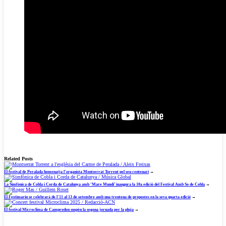
Related Posts
El festival de Peralada homenatja l’organista Montserrat Torrent pel seu centenari
→
La Simfònica de Cobla i Corda de Catalunya amb ‘Mare Mundi’ inaugura la 10a edició del Festival Amb So de Cobla
→
El Festimariu se celebrarà de l’11 al 13 de setembre amb una trentena de propostes en la seva quarta edició
→
El festival Microclima de Camprodon suspèn la segona jornada per la pluja
→