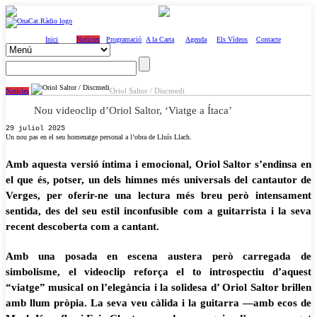
Inici
Notícies
Programació
A la Carta
Agenda
Els Vídeos
Contacte
Oriol Saltor / Discmedi
Notícies
Nou videoclip d’Oriol Saltor, ‘Viatge a Ítaca’
29 juliol 2025
Un nou pas en el seu homenatge personal a l’obra de Lluís Llach.
Amb aquesta versió íntima i emocional, Oriol Saltor s’endinsa en
el que és, potser, un dels himnes més universals del cantautor de
Verges, per oferir-ne una lectura més breu però intensament
sentida, des del seu estil inconfusible com a guitarrista i la seva
recent descoberta com a cantant.
Amb una posada en escena austera però carregada de
simbolisme, el videoclip reforça el to introspectiu d’aquest
“viatge” musical on l’elegància i la solidesa d’ Oriol Saltor brillen
amb llum pròpia. La seva veu càlida i la guitarra —amb ecos de