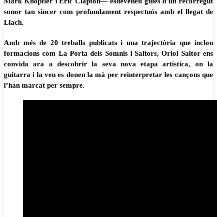
Mark Knopfler i Eric Clapton— esdevenen guies d’un recorregut
sonor tan sincer com profundament respectuós amb el llegat de
Llach.
Amb més de 20 treballs publicats i una trajectòria que inclou
formacions com La Porta dels Somnis i Saltors, Oriol Saltor ens
convida ara a descobrir la seva nova etapa artística, on la
guitarra i la veu es donen la mà per reinterpretar les cançons que
l’han marcat per sempre.