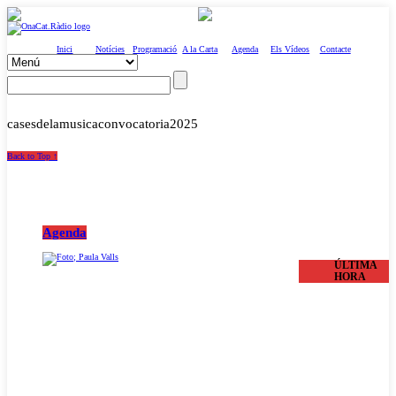
Inici
Notícies
Programació
A la Carta
Agenda
Els Vídeos
Contacte
casesdelamusicaconvocatoria2025
Back to Top ↑
Agenda
ÚLTIMA
HORA