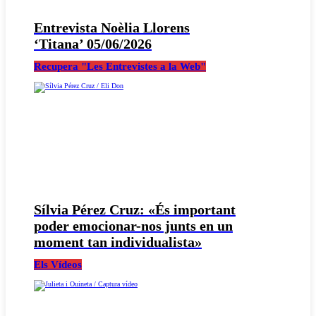
Entrevista Noèlia Llorens
‘Titana’ 05/06/2026
Recupera "Les Entrevistes a la Web"
Sílvia Pérez Cruz: «És important
poder emocionar-nos junts en un
moment tan individualista»
Els Vídeos