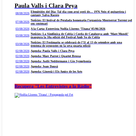
Paula Valls i Clara Peya
Efemèrides del Dia: Tal dia com avui però de… 1976 Neix el guitarrista i
08/08/2026
cantant, Salva Racero
Notícies: El festival de Peralada homenatja l’organista Montserrat Torrent pel
07/08/2026
seu centenari
03/08/2026
A la Carta: Entrevista Noèlia Llorens ‘Titana’ 05/06/2026
Notícies: La Simfònica de Cobla i Corda de Catalunya amb ‘Mare Mundi’
03/08/2026
inaugura la 10a edició del Festival Amb So de Cobla
Notícies: El Festimariu se celebrarà de l’11 al 13 de setembre amb una
03/08/2026
trentena de propostes en la seva quarta edició
02/08/2026
Agenda: Paula Valls i Clara Peya
02/08/2026
Agenda: Marc Parrot i Quartet Brossa
02/08/2026
Agenda: Judit Neddermann i Gio Symphonia
02/08/2026
Agenda: Joan Dausà
02/08/2026
Agenda: Ginestà i Els Amics de les Arts
Recupera "Les Entrevistes a la Ràdio"