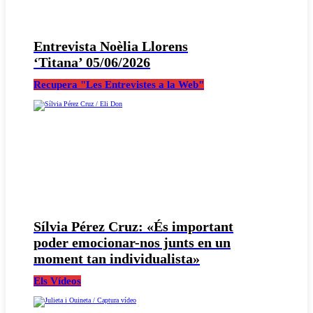
Entrevista Noèlia Llorens
‘Titana’ 05/06/2026
Recupera "Les Entrevistes a la Web"
Sílvia Pérez Cruz: «És important
poder emocionar-nos junts en un
moment tan individualista»
Els Vídeos