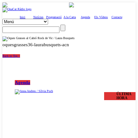
Inici
Notícies
Programació
A la Carta
Agenda
Els Vídeos
Contacte
oquesgrasses36-laurabusquets-acn
Back to Top ↑
Agenda
ÚLTIMA
HORA