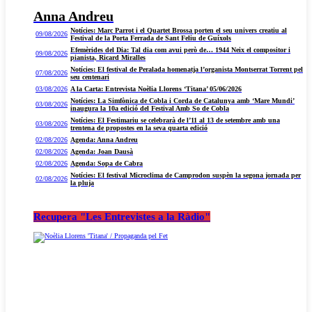
Anna Andreu
Notícies: Marc Parrot i el Quartet Brossa porten el seu univers creatiu al
09/08/2026
Festival de la Porta Ferrada de Sant Feliu de Guíxols
Efemèrides del Dia: Tal dia com avui però de… 1944 Neix el compositor i
09/08/2026
pianista, Ricard Miralles
Notícies: El festival de Peralada homenatja l’organista Montserrat Torrent pel
07/08/2026
seu centenari
03/08/2026
A la Carta: Entrevista Noèlia Llorens ‘Titana’ 05/06/2026
Notícies: La Simfònica de Cobla i Corda de Catalunya amb ‘Mare Mundi’
03/08/2026
inaugura la 10a edició del Festival Amb So de Cobla
Notícies: El Festimariu se celebrarà de l’11 al 13 de setembre amb una
03/08/2026
trentena de propostes en la seva quarta edició
02/08/2026
Agenda: Anna Andreu
02/08/2026
Agenda: Joan Dausà
02/08/2026
Agenda: Sopa de Cabra
Notícies: El festival Microclima de Camprodon suspèn la segona jornada per
02/08/2026
la pluja
Recupera "Les Entrevistes a la Ràdio"