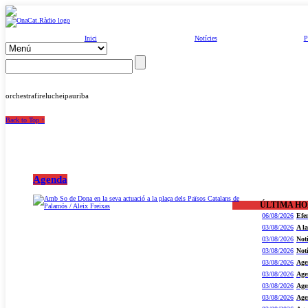
Inici
Notícies
P
orchestrafirelucheipauriba
Back to Top ↑
Agenda
ÚLTIMA H
06/08/2026
Efe
03/08/2026
A l
03/08/2026
Not
03/08/2026
Not
03/08/2026
Age
03/08/2026
Age
03/08/2026
Age
03/08/2026
Age