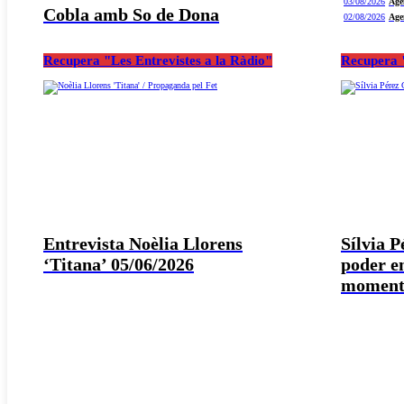
03/08/2026
Age
Cobla amb So de Dona
02/08/2026
Age
Recupera "Les Entrevistes a la Ràdio"
Recupera "
Entrevista Noèlia Llorens
Sílvia 
‘Titana’ 05/06/2026
poder e
moment 