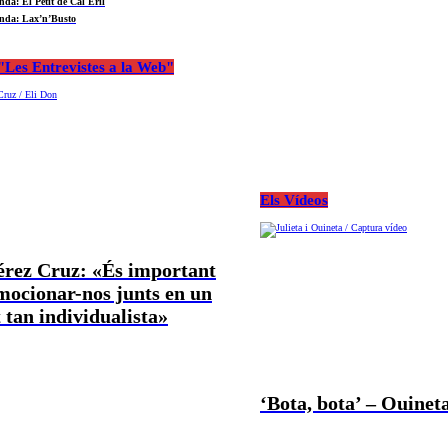
nda: El Petit de Cal Eril
nda: Lax’n’Busto
Les Entrevistes a la Web"
Els Vídeos
Pérez Cruz: «És important
mocionar-nos junts en un
tan individualista»
‘Bota, bota’ – Ouineta