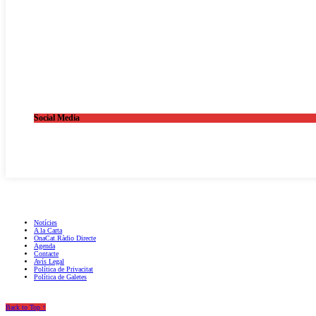
Social Media
OnaCat.Ràdio -- Powered by OnaCat.Ràdio
Notícies
A la Carta
OnaCat.Ràdio Directe
Agenda
Contacte
Avís Legal
Política de Privacitat
Política de Galetes
Back to Top ↑