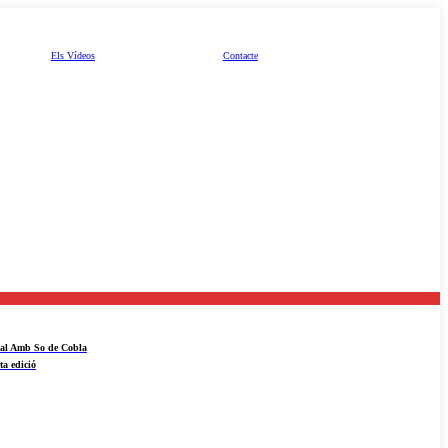
Els Vídeos
Contacte
ival Amb So de Cobla
ta edició