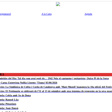
rogramació
A la Carta
Agenda
ORA
mèrides del Dia: Tal dia com avui però de… 1942 Neix el cantautor i guitarrista, Quico Pi de la Serra
a Carta: Entrevista Noèlia Llorens ‘Titana’ 05/06/2026
ícies: La Simfònica de Cobla i Corda de Catalunya amb ‘Mare Mundi’ inaugura la 10a edició del Fest
ícies: El Festimariu se celebrarà de l’11 al 13 de setembre amb una trentena de propostes en la seva quar
nda: Cobla amb So de Dona
nda: Raquel Lúa
nda: Pitxorines
nda: Joan Dausà