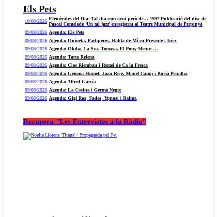
Els Pets
Efemèrides del Dia: Tal dia com avui però de… 1997 Publicació del disc de
10/08/2026
Pascal Comelade ‘Un tal jazz’ enregistrat al Teatre Municipal de Perpinyà
09/08/2026
Agenda: Els Pets
09/08/2026
Agenda: Ouineta, Partiperes, Habla de Mí en Presente i Iriex
09/08/2026
Agenda: Okdw, La Sra. Tomasa, El Pony Menut …
09/08/2026
Agenda: Tarta Relena
09/08/2026
Agenda: Cloe Riembau i Remei de Ca la Fresca
09/08/2026
Agenda: Gemma Humet, Joan Reig, Manel Camp i Borja Penalba
09/08/2026
Agenda: Alfred García
09/08/2026
Agenda: La Cosina i Germà Negre
09/08/2026
Agenda: Gigi Ros, Fades, Ypnosi i Balma
Recupera "Les Entrevistes a la Ràdio"