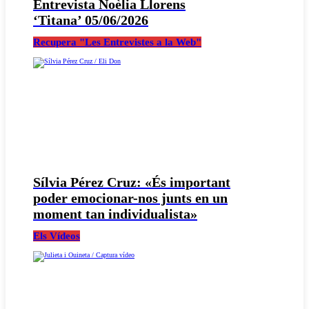
Entrevista Noèlia Llorens
‘Titana’ 05/06/2026
Recupera "Les Entrevistes a la Web"
Sílvia Pérez Cruz: «És important
poder emocionar-nos junts en un
moment tan individualista»
Els Vídeos