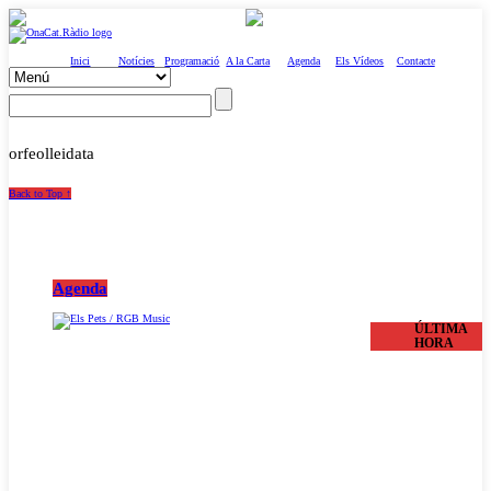
Inici
Notícies
Programació
A la Carta
Agenda
Els Vídeos
Contacte
orfeolleidata
Back to Top ↑
Agenda
ÚLTIMA
HORA