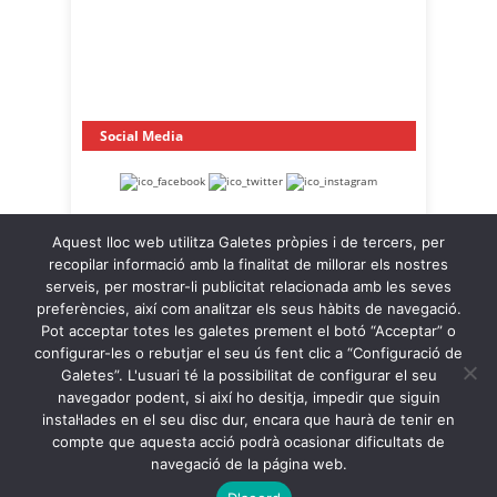
Social Media
Aquest lloc web utilitza Galetes pròpies i de tercers, per
recopilar informació amb la finalitat de millorar els nostres
serveis, per mostrar-li publicitat relacionada amb les seves
preferències, així com analitzar els seus hàbits de navegació.
Pot acceptar totes les galetes prement el botó “Acceptar” o
OnaCat.Ràdio -- Powered by OnaCat.Ràdio
configurar-les o rebutjar el seu ús fent clic a “Configuració de
Galetes”. L'usuari té la possibilitat de configurar el seu
Notícies
A la Carta
OnaCat.Ràdio Directe
navegador podent, si així ho desitja, impedir que siguin
Agenda
Contacte
Avís Legal
instal·lades en el seu disc dur, encara que haurà de tenir en
Política de Privacitat
Política de Galetes
compte que aquesta acció podrà ocasionar dificultats de
navegació de la página web.
Back to Top ↑