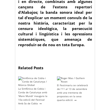
i en directe, combinats amb algunes
cançons de l’extens repertori
d’Alabajos; la banda sonora ideal per
tal d’explicar un moment convuls de la
nostra història, caracterizat per la
censura
ideológica, la persecució
cultural i lingüística i les opressions
sistemàtiques, que amenaça de
reproduir-se de nou en tota Europa.
Related Posts
El Festimariu se celebrarà
La Simfònica de Cobla i
de l’11 al 13 de setembre
Corda de Catalunya amb
amb una trentena de
‘Mare Mundi’ inaugura la
propostes en la seva
→
10a edició del Festival
quarta edició
→
Amb So de Cobla