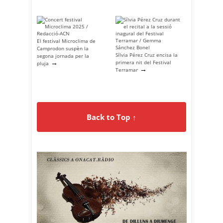
El festival Microclima de
Camprodon suspèn la
Sílvia Pérez Cruz encisa la
segona jornada per la
→
primera nit del Festival
pluja
→
Terramar
Back to Top ↑