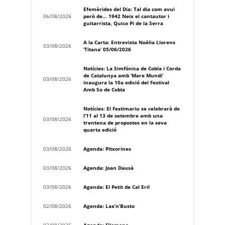
Efemèrides del Dia: Tal dia com avui
06/08/2026
però de… 1942 Neix el cantautor i
guitarrista, Quico Pi de la Serra
A la Carta: Entrevista Noèlia Llorens
03/08/2026
‘Titana’ 05/06/2026
Notícies: La Simfònica de Cobla i Corda
de Catalunya amb ‘Mare Mundi’
03/08/2026
inaugura la 10a edició del Festival
Amb So de Cobla
Notícies: El Festimariu se celebrarà de
l’11 al 13 de setembre amb una
03/08/2026
trentena de propostes en la seva
quarta edició
03/08/2026
Agenda: Pitxorines
03/08/2026
Agenda: Joan Dausà
03/08/2026
Agenda: El Petit de Cal Eril
02/08/2026
Agenda: Lax’n’Busto
02/08/2026
Agenda: Filomena