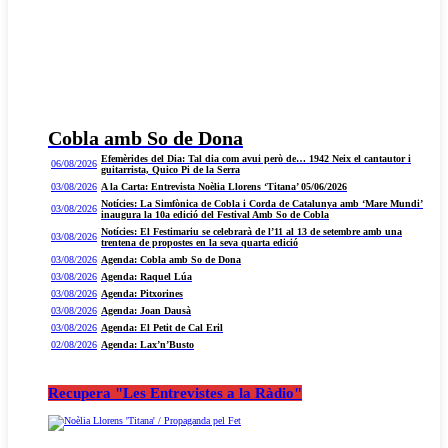
Cobla amb So de Dona
Efemèrides del Dia: Tal dia com avui però de… 1942 Neix el cantautor i
06/08/2026
guitarrista, Quico Pi de la Serra
03/08/2026
A la Carta: Entrevista Noèlia Llorens ‘Titana’ 05/06/2026
Notícies: La Simfònica de Cobla i Corda de Catalunya amb ‘Mare Mundi’
03/08/2026
inaugura la 10a edició del Festival Amb So de Cobla
Notícies: El Festimariu se celebrarà de l’11 al 13 de setembre amb una
03/08/2026
trentena de propostes en la seva quarta edició
03/08/2026
Agenda: Cobla amb So de Dona
03/08/2026
Agenda: Raquel Lúa
03/08/2026
Agenda: Pitxorines
03/08/2026
Agenda: Joan Dausà
03/08/2026
Agenda: El Petit de Cal Eril
02/08/2026
Agenda: Lax’n’Busto
Recupera "Les Entrevistes a la Ràdio"