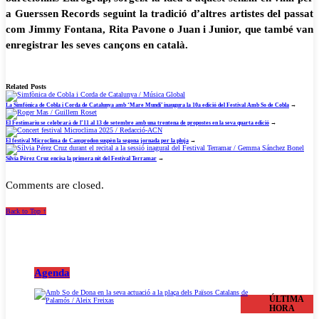
a Guerssen Records seguint la tradició d’altres artistes del passat
com Jimmy Fontana, Rita Pavone o Juan i Junior, que també van
enregistrar les seves cançons en català.
Related Posts
La Simfònica de Cobla i Corda de Catalunya amb ‘Mare Mundi’ inaugura la 10a edició del Festival Amb So de Cobla
→
El Festimariu se celebrarà de l’11 al 13 de setembre amb una trentena de propostes en la seva quarta edició
→
El festival Microclima de Camprodon suspèn la segona jornada per la pluja
→
Sílvia Pérez Cruz encisa la primera nit del Festival Terramar
→
Comments are closed.
Back to Top ↑
Agenda
ÚLTIMA
HORA