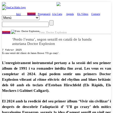
Inici
Notícies
Programació
A la Carta
Agenda
Els Vídeos
Contacte
Foto: Doctor Explosion
Notícies
‘Perdo l’esma’, segon senzill en català de la banda
asturiana Doctor Explosion
7 febrer 2025
És una versió del clàssic de James Brown ‘I’ll go crazy’.
L’enregistrament instrumental pertany a la sessió del seu primer
àlbum de 1991 i va romandre inèdita fins avui. Les veus es van
completar el 2024. Aquí podem sentir uns primers Doctor
Explosion vibrant al ritme elèctric del rhythm and blues britànic
dels 60 amb els teclats d’Esteban Hirschfeld (Els Ràpids, Els
Mockers i Gabinet Caligari).
El 2024 amb la reedició del seu primer àlbum ‘Vivir sin civilizar’ i
després de descobrir l’adaptació d’ ‘I’ll go crazy’ dels mítics
barcelonins Eurogrup, sorgeix la idea d’aquest senzill en vinil per