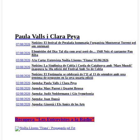
Paula Valls i Clara Peya
Notícies: El festival de Peralada homenatja l’organista Montserrat Torrent pel
07/08/2026
seu centenari
Efemèrides del Dia: Tal dia com avui però de… 1948 Neix el cantautor Pau
07/08/2026
Riba
03/08/2026
A la Carta: Entrevista Noèlia Llorens ‘Titana’ 05/06/2026
Notícies: La Simfònica de Cobla i Corda de Catalunya amb ‘Mare Mundi’
03/08/2026
inaugura la 10a edició del Festival Amb So de Cobla
Notícies: El Festimariu se celebrarà de l’11 al 13 de setembre amb una
03/08/2026
trentena de propostes en la seva quarta edició
02/08/2026
Agenda: Paula Valls i Clara Peya
02/08/2026
Agenda: Marc Parrot i Quartet Brossa
02/08/2026
Agenda: Judit Neddermann i Gio Symphonia
02/08/2026
Agenda: Joan Dausà
02/08/2026
Agenda: Ginestà i Els Amics de les Arts
Recupera "Les Entrevistes a la Ràdio"