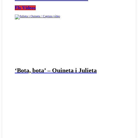
Els Vídeos
‘Bota, bota’ – Ouineta i Julieta