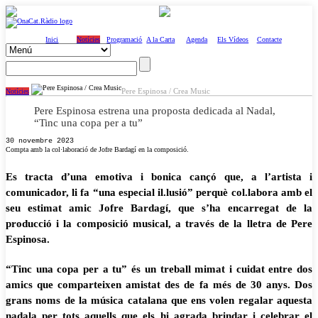
Inici
Notícies
Programació
A la Carta
Agenda
Els Vídeos
Contacte
Pere Espinosa / Crea Music
Notícies
Pere Espinosa estrena una proposta dedicada al Nadal,
“Tinc una copa per a tu”
30 novembre 2023
Compta amb la col·laboració de Jofre Bardagí en la composició.
Es tracta d’una emotiva i bonica cançó que, a l’artista i
comunicador, li fa “una especial il.lusió” perquè col.labora amb el
seu estimat amic Jofre Bardagí, que s’ha encarregat de la
producció i la composició musical, a través de la lletra de Pere
Espinosa.
“Tinc una copa per a tu” és un treball mimat i cuidat entre dos
amics que comparteixen amistat des de fa més de 30 anys. Dos
grans noms de la música catalana que ens volen regalar aquesta
nadala per tots aquells que els hi agrada brindar i celebrar el