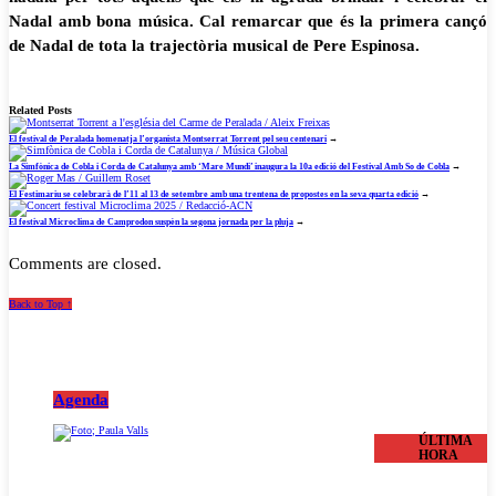
Nadal amb bona música. Cal remarcar que és la primera cançó
de Nadal de tota la trajectòria musical de Pere Espinosa.
Related Posts
El festival de Peralada homenatja l’organista Montserrat Torrent pel seu centenari
→
La Simfònica de Cobla i Corda de Catalunya amb ‘Mare Mundi’ inaugura la 10a edició del Festival Amb So de Cobla
→
El Festimariu se celebrarà de l’11 al 13 de setembre amb una trentena de propostes en la seva quarta edició
→
El festival Microclima de Camprodon suspèn la segona jornada per la pluja
→
Comments are closed.
Back to Top ↑
Agenda
ÚLTIMA
HORA