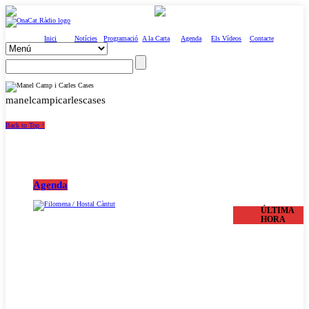
Inici
Notícies
Programació
A la Carta
Agenda
Els Vídeos
Contacte
manelcampicarlescases
Back to Top ↑
Agenda
ÚLTIMA
HORA