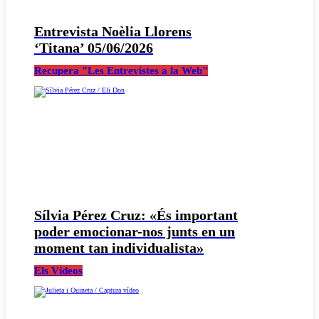
Entrevista Noèlia Llorens
‘Titana’ 05/06/2026
Recupera "Les Entrevistes a la Web"
Sílvia Pérez Cruz: «És important
poder emocionar-nos junts en un
moment tan individualista»
Els Vídeos