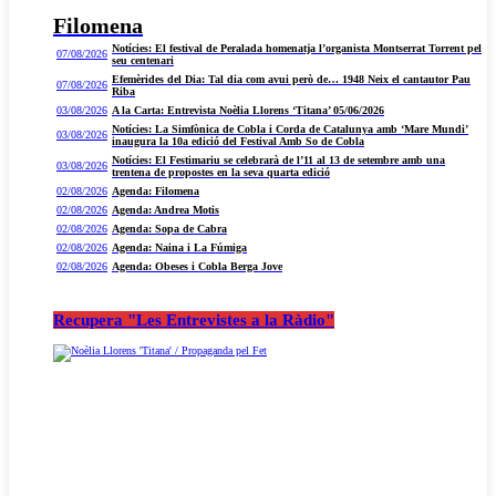
Filomena
Notícies: El festival de Peralada homenatja l’organista Montserrat Torrent pel
07/08/2026
seu centenari
Efemèrides del Dia: Tal dia com avui però de… 1948 Neix el cantautor Pau
07/08/2026
Riba
03/08/2026
A la Carta: Entrevista Noèlia Llorens ‘Titana’ 05/06/2026
Notícies: La Simfònica de Cobla i Corda de Catalunya amb ‘Mare Mundi’
03/08/2026
inaugura la 10a edició del Festival Amb So de Cobla
Notícies: El Festimariu se celebrarà de l’11 al 13 de setembre amb una
03/08/2026
trentena de propostes en la seva quarta edició
02/08/2026
Agenda: Filomena
02/08/2026
Agenda: Andrea Motis
02/08/2026
Agenda: Sopa de Cabra
02/08/2026
Agenda: Naina i La Fúmiga
02/08/2026
Agenda: Obeses i Cobla Berga Jove
Recupera "Les Entrevistes a la Ràdio"