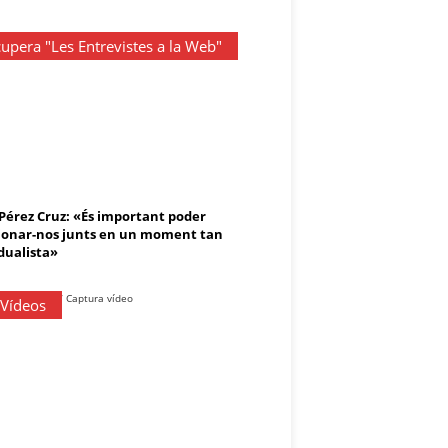
upera "Les Entrevistes a la Web"
 Pérez Cruz: «És important poder
onar-nos junts en un moment tan
dualista»
 Vídeos