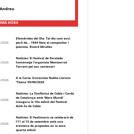
 Andreu
IMA HORA
Efemèrides del Dia: Tal dia com avui
8/2026
però de… 1944 Neix el compositor i
pianista, Ricard Miralles
Notícies: El festival de Peralada
8/2026
homenatja l’organista Montserrat
Torrent pel seu centenari
A la Carta: Entrevista Noèlia Llorens
8/2026
‘Titana’ 05/06/2026
Notícies: La Simfònica de Cobla i Corda
de Catalunya amb ‘Mare Mundi’
8/2026
inaugura la 10a edició del Festival
Amb So de Cobla
Notícies: El Festimariu se celebrarà de
l’11 al 13 de setembre amb una
8/2026
trentena de propostes en la seva
quarta edició