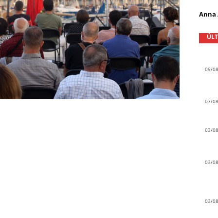
Anna
ÚLT
09/0
07/0
03/0
03/0
03/0