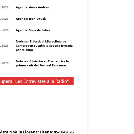
8/2026
Agenda: Anna Andreu
8/2026
Agenda: Joan Dausà
8/2026
Agenda: Sopa de Cabra
Notícies: El festival Microclima de
8/2026
Camprodon suspèn la segona jornada
per la pluja
Notícies: Sílvia Pérez Cruz encisa la
8/2026
primera nit del Festival Terramar
upera "Les Entrevistes a la Ràdio"
ista Noèlia Llorens ‘Titana’ 05/06/2026