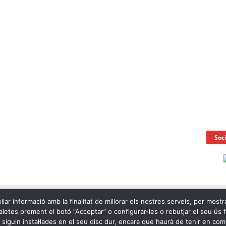
Soc
ilar informació amb la finalitat de millorar els nostres serveis, per mostr
letes prement el botó “Acceptar” o configurar-les o rebutjar el seu ús fen
e siguin instal·lades en el seu disc dur, encara que haurà de tenir en c