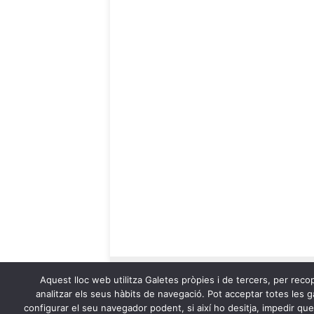
Aquest lloc web utilitza Galetes pròpies i de tercers, per recop
analitzar els seus hàbits de navegació. Pot acceptar totes les ga
configurar el seu navegador podent, si així ho desitja, impedir qu