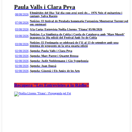
Paula Valls i Clara Peya
Efemèrides del Dia: Tal dia com avui però de… 1976 Neix el guitarrista i
08/08/2026
cantant, Salva Racero
Notícies: El festival de Peralada homenatja l’organista Montserrat Torrent pel
07/08/2026
seu centenari
03/08/2026
A la Carta: Entrevista Noèlia Llorens ‘Titana’ 05/06/2026
Notícies: La Simfònica de Cobla i Corda de Catalunya amb ‘Mare Mundi’
03/08/2026
inaugura la 10a edició del Festival Amb So de Cobla
Notícies: El Festimariu se celebrarà de l’11 al 13 de setembre amb una
03/08/2026
trentena de propostes en la seva quarta edició
02/08/2026
Agenda: Paula Valls i Clara Peya
02/08/2026
Agenda: Marc Parrot i Quartet Brossa
02/08/2026
Agenda: Judit Neddermann i Gio Symphonia
02/08/2026
Agenda: Joan Dausà
02/08/2026
Agenda: Ginestà i Els Amics de les Arts
Recupera "Les Entrevistes a la Ràdio"