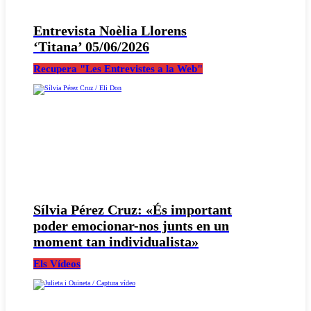
Entrevista Noèlia Llorens
‘Titana’ 05/06/2026
Recupera "Les Entrevistes a la Web"
Sílvia Pérez Cruz: «És important
poder emocionar-nos junts en un
moment tan individualista»
Els Vídeos