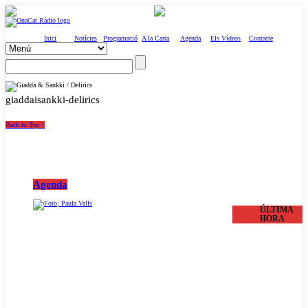
Inici
Notícies
Programació
A la Carta
Agenda
Els Vídeos
Contacte
giaddaisankki-delirics
Back to Top ↑
Agenda
ÚLTIMA
HORA