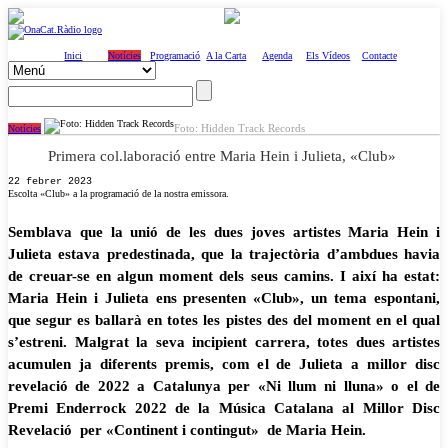
Inici
Notícies
Programació
A la Carta
Agenda
Els Vídeos
Contacte
Foto: Hidden Track Records
Notícies
Primera col.laboració entre Maria Hein i Julieta, «Club»
22 febrer 2023
Escolta «Club» a la programació de la nostra emissora.
Semblava que la unió de les dues joves artistes Maria Hein i
Julieta estava predestinada, que la trajectòria d’ambdues havia
de creuar-se en algun moment dels seus camins. I així ha estat:
Maria Hein i Julieta ens presenten «Club», un tema espontani,
que segur es ballarà en totes les pistes des del moment en el qual
s’estreni. Malgrat la seva incipient carrera, totes dues artistes
acumulen ja diferents premis, com el de Julieta a millor disc
revelació de 2022 a Catalunya per «Ni llum ni lluna» o el de
Premi Enderrock 2022 de la Música Catalana al Millor Disc
Revelació per «Continent i contingut» de Maria Hein.