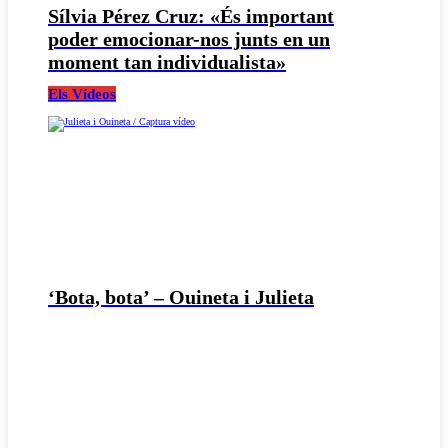
Sílvia Pérez Cruz: «És important
poder emocionar-nos junts en un
moment tan individualista»
Els Vídeos
‘Bota, bota’ – Ouineta i Julieta