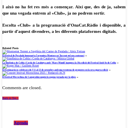
I això no ha fet res més a començar. Així que, des de ja, sabem
que una vegada entrem al «Club», ja no podrem sortir.
Escolta «Club» a la programació d’OnaCat.Ràdio i disponible, a
partir d’aquest divendres, a les diferents plataformes digitals.
Related Posts
El festival de Peralada homenatja l’organista Montserrat Torrent pel seu centenari
→
La Simfònica de Cobla i Corda de Catalunya amb ‘Mare Mundi’ inaugura la 10a edició del Festival Amb So de Cobla
→
El Festimariu se celebrarà de l’11 al 13 de setembre amb una trentena de propostes en la seva quarta edició
→
El festival Microclima de Camprodon suspèn la segona jornada per la pluja
→
Comments are closed.
Back to Top ↑
Agenda