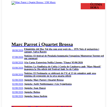
ÚLTIMA
HORA
Marc Parrot i Quartet Brossa
Efemèrides del Dia: Tal dia com avui però de… 1976 Neix el guitarrista i
08/08/2026
cantant, Salva Racero
Notícies: El festival de Peralada homenatja l’organista Montserrat Torrent pel
07/08/2026
seu centenari
03/08/2026
A la Carta: Entrevista Noèlia Llorens ‘Titana’ 05/06/2026
Notícies: La Simfònica de Cobla i Corda de Catalunya amb ‘Mare Mundi’
03/08/2026
inaugura la 10a edició del Festival Amb So de Cobla
Notícies: El Festimariu se celebrarà de l’11 al 13 de setembre amb una
03/08/2026
trentena de propostes en la seva quarta edició
02/08/2026
Agenda: Marc Parrot i Quartet Brossa
02/08/2026
Agenda: Judit Neddermann i Gio Symphonia
02/08/2026
Agenda: Joan Dausà
02/08/2026
Agenda: Buhos
02/08/2026
Agenda: Anna Andreu