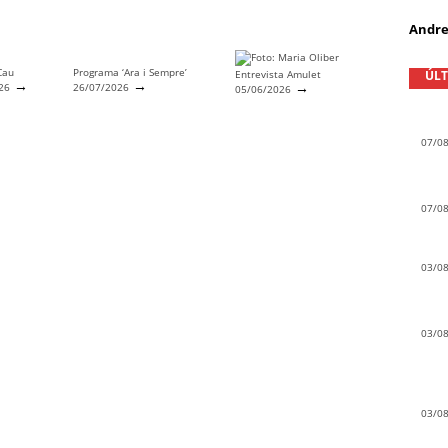
Andre
Cau
Programa ‘Ara i Sempre’
Entrevista Amulet
ÚLT
→
→
→
026
26/07/2026
05/06/2026
07/0
07/0
03/0
03/0
03/0