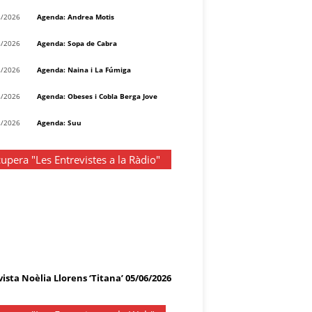
8/2026
Agenda: Andrea Motis
8/2026
Agenda: Sopa de Cabra
8/2026
Agenda: Naina i La Fúmiga
8/2026
Agenda: Obeses i Cobla Berga Jove
8/2026
Agenda: Suu
upera "Les Entrevistes a la Ràdio"
ista Noèlia Llorens ‘Titana’ 05/06/2026