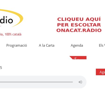
Programació
A la Carta
Agenda
Els
A la Carta
25
Ag