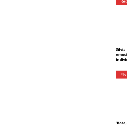
Rec
Sílvia
emoci
indivi
Els
‘Bota,