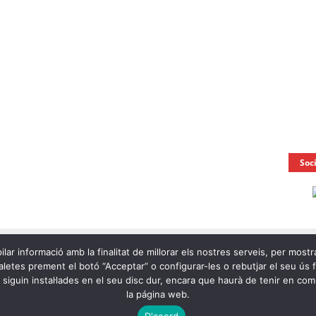
Soc
ilar informació amb la finalitat de millorar els nostres serveis, per mostr
letes prement el botó “Acceptar” o configurar-les o rebutjar el seu ús fen
e siguin instal·lades en el seu disc dur, encara que haurà de tenir en c
la página web.
Ràdio
D'acord