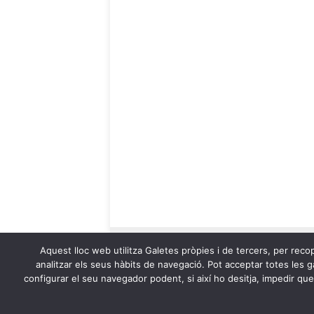
Aquest lloc web utilitza Galetes pròpies i de tercers, per recop
analitzar els seus hàbits de navegació. Pot acceptar totes les ga
configurar el seu navegador podent, si així ho desitja, impedir qu
OnaCat.Ràdio -- Powered by OnaCat.