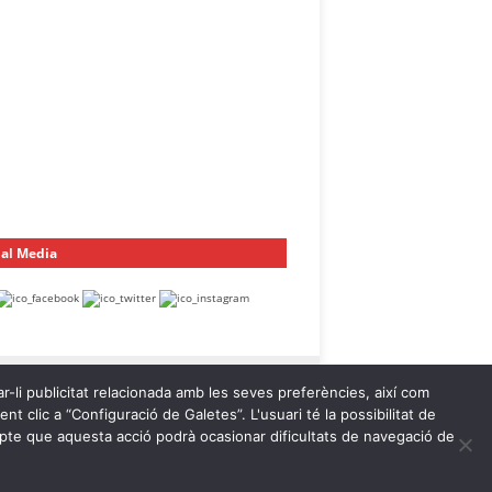
ial Media
ar-li publicitat relacionada amb les seves preferències, així com
t clic a “Configuració de Galetes”. L'usuari té la possibilitat de
ompte que aquesta acció podrà ocasionar dificultats de navegació de