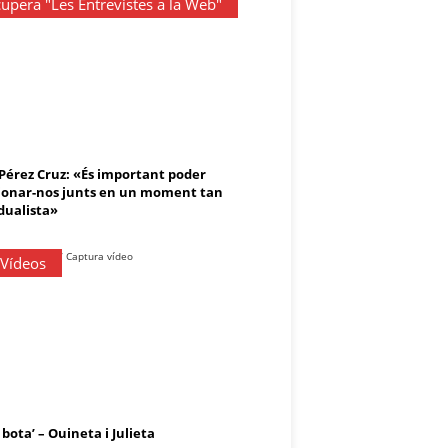
upera "Les Entrevistes a la Web"
 Pérez Cruz: «És important poder
onar-nos junts en un moment tan
dualista»
 Vídeos
 bota’ – Ouineta i Julieta