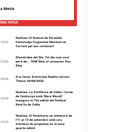
a Motis
IMA HORA
Notícies: El festival de Peralada
8/2026
homenatja l’organista Montserrat
Torrent pel seu centenari
Efemèrides del Dia: Tal dia com avui
8/2026
però de… 1948 Neix el cantautor Pau
Riba
A la Carta: Entrevista Noèlia Llorens
8/2026
‘Titana’ 05/06/2026
Notícies: La Simfònica de Cobla i Corda
de Catalunya amb ‘Mare Mundi’
8/2026
inaugura la 10a edició del Festival
Amb So de Cobla
Notícies: El Festimariu se celebrarà de
l’11 al 13 de setembre amb una
8/2026
trentena de propostes en la seva
quarta edició