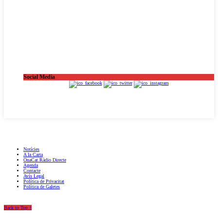
Social Media
OnaCat.Ràdio -- Powered by OnaCat.Ràdio
Notícies
A la Carta
OnaCat.Ràdio Directe
Agenda
Contacte
Avís Legal
Política de Privacitat
Política de Galetes
Back to Top ↑