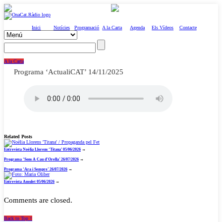
Inici
Notícies
Programació
A la Carta
Agenda
Els Vídeos
Contacte
A la Carta
Programa ‘ActualiCAT’ 14/11/2025
Related Posts
Entrevista Noèlia Llorens ‘Titana’ 05/06/2026
→
Programa ‘Sons A Cau d’Orella’ 26/07/2026
→
Programa ‘Ara i Sempre’ 26/07/2026
→
Entrevista Amulet 05/06/2026
→
Comments are closed.
Back to Top ↑