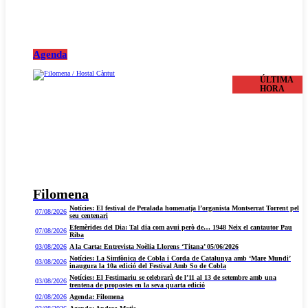
Agenda
ÚLTIMA
HORA
Filomena
Notícies: El festival de Peralada homenatja l’organista Montserrat Torrent pel
07/08/2026
seu centenari
Efemèrides del Dia: Tal dia com avui però de… 1948 Neix el cantautor Pau
07/08/2026
Riba
03/08/2026
A la Carta: Entrevista Noèlia Llorens ‘Titana’ 05/06/2026
Notícies: La Simfònica de Cobla i Corda de Catalunya amb ‘Mare Mundi’
03/08/2026
inaugura la 10a edició del Festival Amb So de Cobla
Notícies: El Festimariu se celebrarà de l’11 al 13 de setembre amb una
03/08/2026
trentena de propostes en la seva quarta edició
02/08/2026
Agenda: Filomena