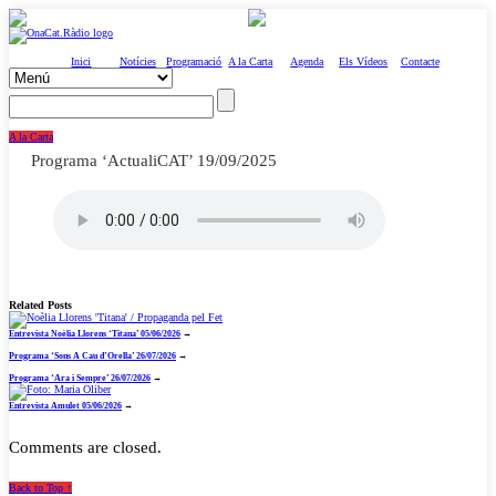
Inici
Notícies
Programació
A la Carta
Agenda
Els Vídeos
Contacte
A la Carta
Programa ‘ActualiCAT’ 19/09/2025
Related Posts
Entrevista Noèlia Llorens ‘Titana’ 05/06/2026
→
Programa ‘Sons A Cau d’Orella’ 26/07/2026
→
Programa ‘Ara i Sempre’ 26/07/2026
→
Entrevista Amulet 05/06/2026
→
Comments are closed.
Back to Top ↑