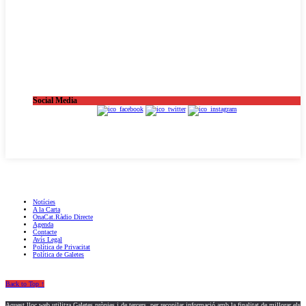
Social Media
OnaCat.Ràdio -- Powered by OnaCat.Ràdio
Notícies
A la Carta
OnaCat.Ràdio Directe
Agenda
Contacte
Avís Legal
Política de Privacitat
Política de Galetes
Back to Top ↑
Aquest lloc web utilitza Galetes pròpies i de tercers, per recopilar informació amb la finalitat de millorar els