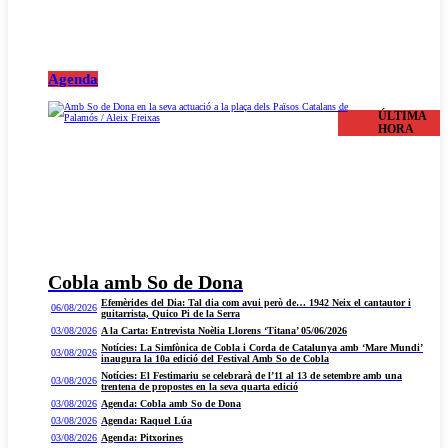
Agenda
ÚLTIMA
HORA
Cobla amb So de Dona
Efemèrides del Dia: Tal dia com avui però de… 1942 Neix el cantautor i
06/08/2026
guitarrista, Quico Pi de la Serra
03/08/2026
A la Carta: Entrevista Noèlia Llorens ‘Titana’ 05/06/2026
Notícies: La Simfònica de Cobla i Corda de Catalunya amb ‘Mare Mundi’
03/08/2026
inaugura la 10a edició del Festival Amb So de Cobla
Notícies: El Festimariu se celebrarà de l’11 al 13 de setembre amb una
03/08/2026
trentena de propostes en la seva quarta edició
03/08/2026
Agenda: Cobla amb So de Dona
03/08/2026
Agenda: Raquel Lúa
03/08/2026
Agenda: Pitxorines