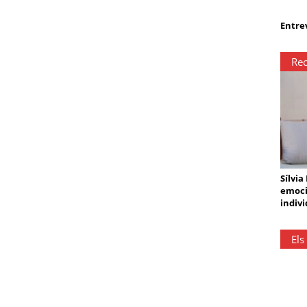
Entrev
Rec
Sílvia
emoci
indivi
Els