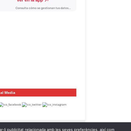
ial Media
ar-li publicitat relacionada amb les seves preferències, així com