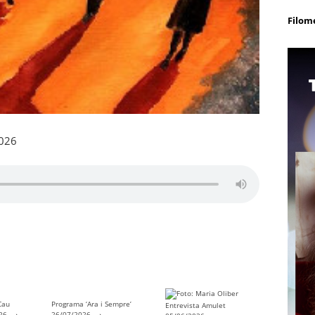
Filom
2026
Cau
Programa ‘Ara i Sempre’
Entrevista Amulet
→
→
→
026
26/07/2026