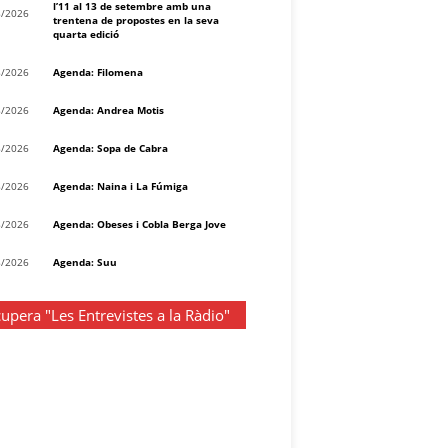
l’11 al 13 de setembre amb una
8/2026
trentena de propostes en la seva
quarta edició
8/2026
Agenda: Filomena
8/2026
Agenda: Andrea Motis
8/2026
Agenda: Sopa de Cabra
8/2026
Agenda: Naina i La Fúmiga
8/2026
Agenda: Obeses i Cobla Berga Jove
8/2026
Agenda: Suu
upera "Les Entrevistes a la Ràdio"