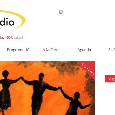
Programació
A la Carta
Agenda
Els
A la Carta
Ag