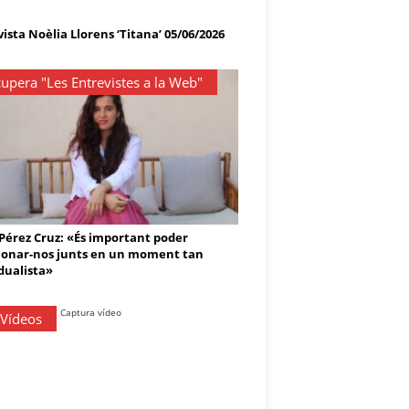
ista Noèlia Llorens ‘Titana’ 05/06/2026
upera "Les Entrevistes a la Web"
 Pérez Cruz: «És important poder
onar-nos junts en un moment tan
dualista»
 Vídeos