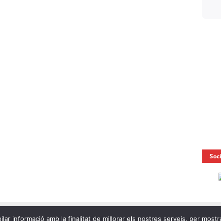
Soc
ilar informació amb la finalitat de millorar els nostres serveis, per mostr