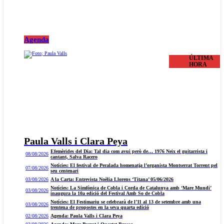
Agenda
ÚLTIMA
HORA
Paula Valls i Clara Peya
Efemèrides del Dia: Tal dia com avui però de… 1976 Neix el guitarrista i
08/08/2026
cantant, Salva Racero
Notícies: El festival de Peralada homenatja l’organista Montserrat Torrent pel
07/08/2026
seu centenari
03/08/2026
A la Carta: Entrevista Noèlia Llorens ‘Titana’ 05/06/2026
Notícies: La Simfònica de Cobla i Corda de Catalunya amb ‘Mare Mundi’
03/08/2026
inaugura la 10a edició del Festival Amb So de Cobla
Notícies: El Festimariu se celebrarà de l’11 al 13 de setembre amb una
03/08/2026
trentena de propostes en la seva quarta edició
02/08/2026
Agenda: Paula Valls i Clara Peya