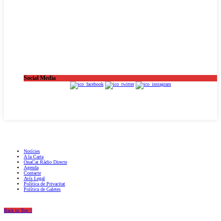
Social Media
OnaCat.Ràdio -- Powered by OnaCat.Ràdio
Notícies
A la Carta
OnaCat.Ràdio Directe
Agenda
Contacte
Avís Legal
Política de Privacitat
Política de Galetes
Back to Top ↑