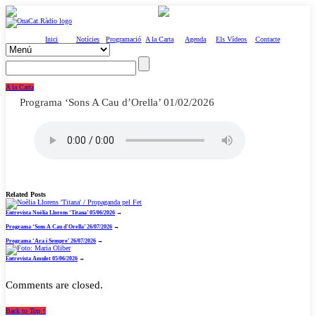
Inici
Notícies
Programació
A la Carta
Agenda
Els Vídeos
Contacte
A la Carta
Programa ‘Sons A Cau d’Orella’ 01/02/2026
Related Posts
Entrevista Noèlia Llorens ‘Titana’ 05/06/2026
→
Programa ‘Sons A Cau d’Orella’ 26/07/2026
→
Programa ‘Ara i Sempre’ 26/07/2026
→
Entrevista Amulet 05/06/2026
→
Comments are closed.
Back to Top ↑