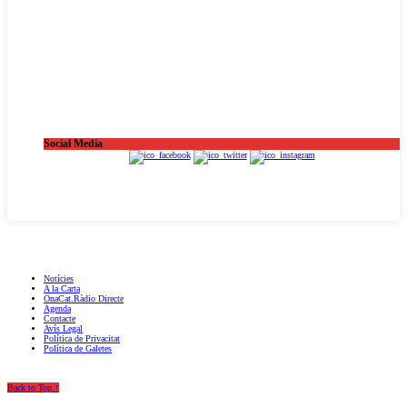
Social Media
OnaCat.Ràdio -- Powered by OnaCat.Ràdio
Notícies
A la Carta
OnaCat.Ràdio Directe
Agenda
Contacte
Avís Legal
Política de Privacitat
Política de Galetes
Back to Top ↑