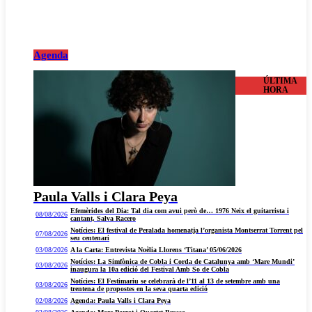
Agenda
ÚLTIMA
HORA
Paula Valls i Clara Peya
Efemèrides del Dia: Tal dia com avui però de… 1976 Neix el guitarrista i
08/08/2026
cantant, Salva Racero
Notícies: El festival de Peralada homenatja l’organista Montserrat Torrent pel
07/08/2026
seu centenari
03/08/2026
A la Carta: Entrevista Noèlia Llorens ‘Titana’ 05/06/2026
Notícies: La Simfònica de Cobla i Corda de Catalunya amb ‘Mare Mundi’
03/08/2026
inaugura la 10a edició del Festival Amb So de Cobla
Notícies: El Festimariu se celebrarà de l’11 al 13 de setembre amb una
03/08/2026
trentena de propostes en la seva quarta edició
02/08/2026
Agenda: Paula Valls i Clara Peya