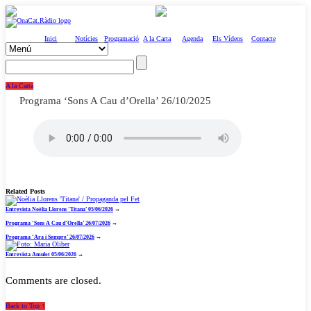
Inici
Notícies
Programació
A la Carta
Agenda
Els Vídeos
Contacte
A la Carta
Programa ‘Sons A Cau d’Orella’ 26/10/2025
Related Posts
Entrevista Noèlia Llorens ‘Titana’ 05/06/2026
→
Programa ‘Sons A Cau d’Orella’ 26/07/2026
→
Programa ‘Ara i Sempre’ 26/07/2026
→
Entrevista Amulet 05/06/2026
→
Comments are closed.
Back to Top ↑