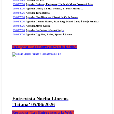
09/08/2026
Agenda: Ouineta, Partiperes, Habla de Mí en Presente i Iriex
09/08/2026
Agenda: Okdw, La Sra. Tomasa, El Pony Menut …
09/08/2026
Agenda: Tarta Relena
09/08/2026
Agenda: Cloe Riembau i Remei de Ca la Fresca
09/08/2026
Agenda: Gemma Humet, Joan Reig, Manel Camp i Borja Penalba
09/08/2026
Agenda: Alfred García
09/08/2026
Agenda: La Cosina i Germà Negre
09/08/2026
Agenda: Gigi Ros, Fades, Ypnosi i Balma
Recupera "Les Entrevistes a la Ràdio"
Entrevista Noèlia Llorens
‘Titana’ 05/06/2026
Recupera "Les Entrevistes a la Web"