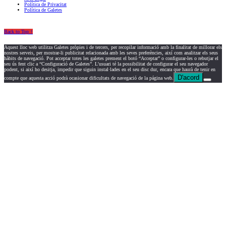
Política de Privacitat
Política de Galetes
Back to Top ↑
Aquest lloc web utilitza Galetes pròpies i de tercers, per recopilar informació amb la finalitat de millorar els
nostres serveis, per mostrar-li publicitat relacionada amb les seves preferències, així com analitzar els seus
hàbits de navegació. Pot acceptar totes les galetes prement el botó “Acceptar” o configurar-les o rebutjar el
seu ús fent clic a “Configuració de Galetes”. L'usuari té la possibilitat de configurar el seu navegador
podent, si així ho desitja, impedir que siguin instal·lades en el seu disc dur, encara que haurà de tenir en
D'acord
compte que aquesta acció podrà ocasionar dificultats de navegació de la página web.