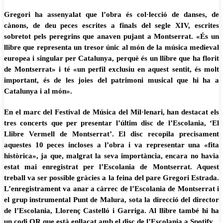
Gregori ha assenyalat que l’obra és col·lecció de danses, de
cànons, de deu peces escrites a finals del segle XIV, escrites
sobretot pels peregrins que anaven pujant a Montserrat. «És un
llibre que representa un tresor únic al món de la música medieval
europea i singular per Catalunya, perquè és un llibre que ha florit
de Montserrat» i té «un perfil exclusiu en aquest sentit, és molt
important, és de les joies del patrimoni musical que hi ha a
Catalunya i al món».
En el marc del Festival de Música del Mil·lenari, han destacat els
tres concerts que per presentar l’últim disc de l’Escolania, ‘El
Llibre Vermell de Montserrat’. El disc recopila precisament
aquestes 10 peces incloses a l’obra i va representar una «fita
històrica», ja que, malgrat la seva importància, encara no havia
estat mai enregistrat per l’Escolania de Montserrat. Aquest
treball va ser possible gràcies a la feina del pare Gregori Estrada.
L’enregistrament va anar a càrrec de l’Escolania de Montserrat i
el grup instrumental Punt de Malura, sota la direcció del director
de l’Escolania, Llorenç Castelló i Garriga. Al llibre també hi ha
un codi QR que està enllaçat amb el disc de l’Escolania a Spotify.