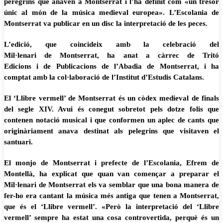
peregrins que anaven a Montserrat i l’ha definit com «un tresor
únic al món de la música medieval europea». L’Escolania de
Montserrat va publicar en un disc la interpretació de les peces.
L’edició, que coincideix amb la celebració del
Mil·lenari de Montserrat, ha anat a càrrec de Tritó
Edicions i de Publicacions de l’Abadia de Montserrat, i ha
comptat amb la col·laboració de l’Institut d’Estudis Catalans.
El ‘Llibre vermell’ de Montserrat és un còdex medieval de finals
del segle XIV. Avui és conegut sobretot pels dotze folis que
contenen notació musical i que conformen un aplec de cants que
originàriament anava destinat als pelegrins que visitaven el
santuari.
El monjo de Montserrat i prefecte de l’Escolania, Efrem de
Montellà, ha explicat que quan van començar a preparar el
Mil·lenari de Montserrat els va semblar que una bona manera de
fer-ho era cantant la música més antiga que tenen a Montserrat,
que és el ‘Llibre vermell’. «Però la interpretació del ‘Llibre
vermell’ sempre ha estat una cosa controvertida, perquè és un