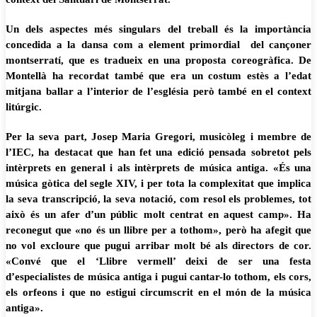
Un dels aspectes més singulars del treball és la importància
concedida a la dansa com a element primordial del cançoner
montserratí, que es tradueix en una proposta coreogràfica. De
Montellà ha recordat també que era un costum estès a l’edat
mitjana ballar a l’interior de l’església però també en el context
litúrgic.
Per la seva part, Josep Maria Gregori, musicòleg i membre de
l’IEC, ha destacat que han fet una edició pensada sobretot pels
intèrprets en general i als intèrprets de música antiga. «És una
música gòtica del segle XIV, i per tota la complexitat que implica
la seva transcripció, la seva notació, com resol els problemes, tot
això és un afer d’un públic molt centrat en aquest camp». Ha
reconegut que «no és un llibre per a tothom», però ha afegit que
no vol excloure que pugui arribar molt bé als directors de cor.
«Convé que el ‘Llibre vermell’ deixi de ser una festa
d’especialistes de música antiga i pugui cantar-lo tothom, els cors,
els orfeons i que no estigui circumscrit en el món de la música
antiga».