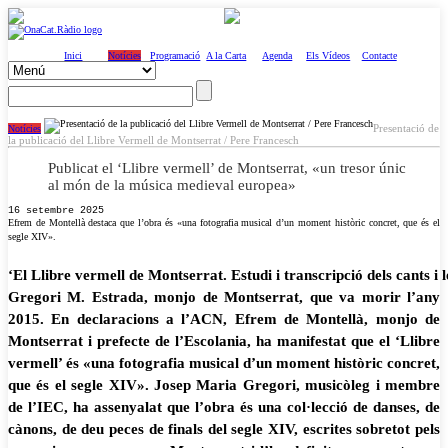
Inici
Notícies
Programació
A la Carta
Agenda
Els Vídeos
Contacte
Presentació de
Notícies
la publicació del Llibre Vermell de Montserrat / Pere Francesch
Publicat el ‘Llibre vermell’ de Montserrat, «un tresor únic
al món de la música medieval europea»
16 setembre 2025
Efrem de Montellà destaca que l’obra és «una fotografia musical d’un moment històric concret, que és el
segle XIV».
‘El Llibre vermell de Montserrat. Estudi i transcripció dels cants i l
Gregori M. Estrada, monjo de Montserrat, que va morir l’any
2015. En declaracions a l’ACN, Efrem de Montellà, monjo de
Montserrat i prefecte de l’Escolania, ha manifestat que el ‘Llibre
vermell’ és «una fotografia musical d’un moment històric concret,
que és el segle XIV». Josep Maria Gregori, musicòleg i membre
de l’IEC, ha assenyalat que l’obra és una col·lecció de danses, de
cànons, de deu peces de finals del segle XIV, escrites sobretot pels