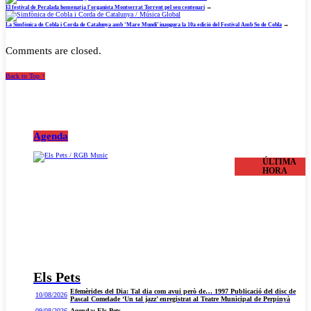
El festival de Peralada homenatja l’organista Montserrat Torrent pel seu centenari
→
La Simfònica de Cobla i Corda de Catalunya amb ‘Mare Mundi’ inaugura la 10a edició del Festival Amb So de Cobla
→
Comments are closed.
Back to Top ↑
Agenda
ÚLTIMA
HORA
Els Pets
Efemèrides del Dia: Tal dia com avui però de… 1997 Publicació del disc de
10/08/2026
Pascal Comelade ‘Un tal jazz’ enregistrat al Teatre Municipal de Perpinyà
09/08/2026
Agenda: Els Pets