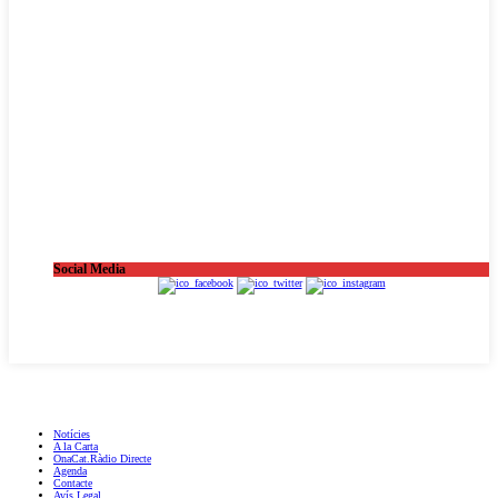
Social Media
OnaCat.Ràdio -- Powered by OnaCat.Ràdio
Notícies
A la Carta
OnaCat.Ràdio Directe
Agenda
Contacte
Avís Legal