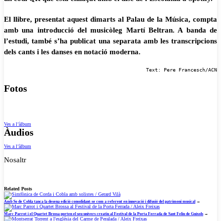
El llibre, presentat aquest dimarts al Palau de la Música, compta
amb una introducció del musicòleg Martí Beltran. A banda de
l’estudi, també s’ha publicat una separata amb les transcripcions
dels cants i les danses en notació moderna.
Text: Pere Francesch/ACN
Fotos
Ves a l’àlbum
Àudios
Ves a l’àlbum
Nosaltr
Related Posts
Amb So de Cobla tanca la desena edició consolidant-se com a referent en innovació i difusió del patrimoni musical
→
Marc Parrot i el Quartet Brossa porten el seu univers creatiu al Festival de la Porta Ferrada de Sant Feliu de Guíxols
→