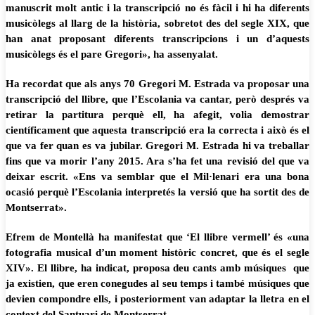
manuscrit molt antic i la transcripció no és fàcil i hi ha diferents
musicòlegs al llarg de la història, sobretot des del segle XIX, que
han anat proposant diferents transcripcions i un d’aquests
musicòlegs és el pare Gregori», ha assenyalat.
Ha recordat que als anys 70 Gregori M. Estrada va proposar una
transcripció del llibre, que l’Escolania va cantar, però després va
retirar la partitura perquè ell, ha afegit, volia demostrar
científicament que aquesta transcripció era la correcta i això és el
que va fer quan es va jubilar. Gregori M. Estrada hi va treballar
fins que va morir l’any 2015. Ara s’ha fet una revisió del que va
deixar escrit. «Ens va semblar que el Mil·lenari era una bona
ocasió perquè l’Escolania interpretés la versió que ha sortit des de
Montserrat».
Efrem de Montellà ha manifestat que ‘El llibre vermell’ és «una
fotografia musical d’un moment històric concret, que és el segle
XIV». El llibre, ha indicat, proposa deu cants amb músiques que
ja existien, que eren conegudes al seu temps i també músiques que
devien compondre ells, i posteriorment van adaptar la lletra en el
context del Santuari de Montserrat.