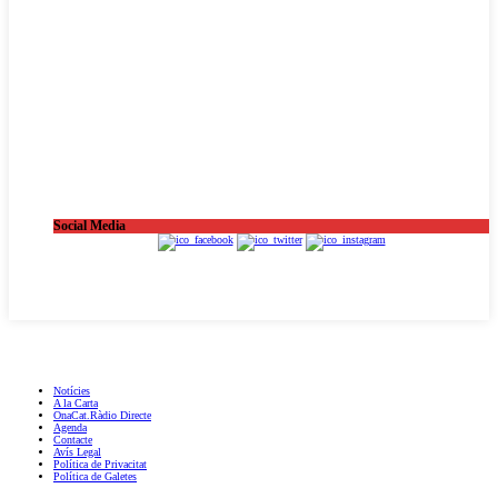
Social Media
OnaCat.Ràdio -- Powered by OnaCat.Ràdio
Notícies
A la Carta
OnaCat.Ràdio Directe
Agenda
Contacte
Avís Legal
Política de Privacitat
Política de Galetes