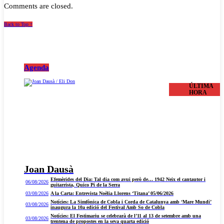
Comments are closed.
Back to Top ↑
Agenda
ÚLTIMA
HORA
Joan Dausà
Efemèrides del Dia: Tal dia com avui però de… 1942 Neix el cantautor i
06/08/2026
guitarrista, Quico Pi de la Serra
03/08/2026
A la Carta: Entrevista Noèlia Llorens ‘Titana’ 05/06/2026
Notícies: La Simfònica de Cobla i Corda de Catalunya amb ‘Mare Mundi’
03/08/2026
inaugura la 10a edició del Festival Amb So de Cobla
Notícies: El Festimariu se celebrarà de l’11 al 13 de setembre amb una
03/08/2026
trentena de propostes en la seva quarta edició