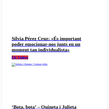
Sílvia Pérez Cruz: «És important
poder emocionar-nos junts en un
moment tan individualista»
Els Vídeos
‘Bota, bota’ – Ouineta i Julieta