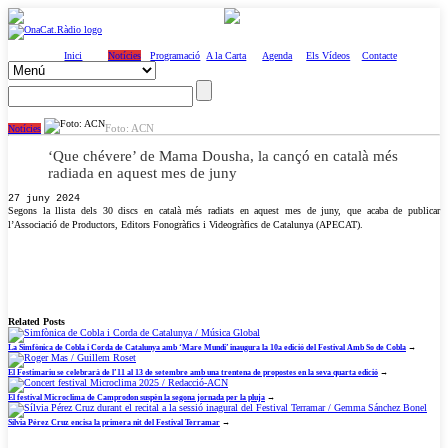
Inici
Notícies
Programació
A la Carta
Agenda
Els Vídeos
Contacte
Foto: ACN
Notícies
‘Que chévere’ de Mama Dousha, la cançó en català més
radiada en aquest mes de juny
27 juny 2024
Segons la llista dels 30 discs en català més radiats en aquest mes de juny, que acaba de publicar
l’Associació de Productors, Editors Fonogràfics i Videogràfics de Catalunya (APECAT).
Related Posts
La Simfònica de Cobla i Corda de Catalunya amb ‘Mare Mundi’ inaugura la 10a edició del Festival Amb So de Cobla
→
El Festimariu se celebrarà de l’11 al 13 de setembre amb una trentena de propostes en la seva quarta edició
→
El festival Microclima de Camprodon suspèn la segona jornada per la pluja
→
Sílvia Pérez Cruz encisa la primera nit del Festival Terramar
→