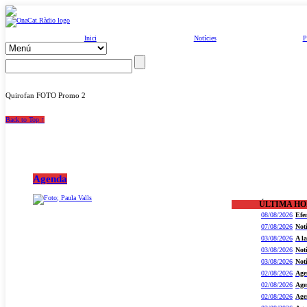
Inici
Notícies
P
Quirofan FOTO Promo 2
Back to Top ↑
Agenda
ÚLTIMA H
08/08/2026
Efe
07/08/2026
Not
03/08/2026
A l
03/08/2026
Not
03/08/2026
Not
02/08/2026
Age
02/08/2026
Age
02/08/2026
Age