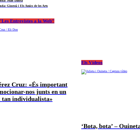
nda: Joan Dausà
nda: Ginestà i Els Amics de les Arts
Les Entrevistes a la Web"
Els Vídeos
Pérez Cruz: «És important
mocionar-nos junts en un
tan individualista»
‘Bota, bota’ – Ouineta