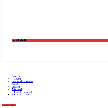
Social Media
OnaCat.Ràdio -- Powered by OnaCat.Ràdio
Notícies
A la Carta
OnaCat.Ràdio Directe
Agenda
Contacte
Avís Legal
Política de Privacitat
Política de Galetes
Back to Top ↑