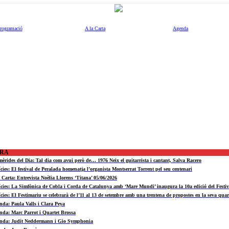
rogramació
A la Carta
Agenda
ORA
mèrides del Dia: Tal dia com avui però de… 1976 Neix el guitarrista i cantant, Salva Racero
ícies: El festival de Peralada homenatja l’organista Montserrat Torrent pel seu centenari
a Carta: Entrevista Noèlia Llorens ‘Titana’ 05/06/2026
ícies: La Simfònica de Cobla i Corda de Catalunya amb ‘Mare Mundi’ inaugura la 10a edició del Fest
ícies: El Festimariu se celebrarà de l’11 al 13 de setembre amb una trentena de propostes en la seva quar
nda: Paula Valls i Clara Peya
nda: Marc Parrot i Quartet Brossa
nda: Judit Neddermann i Gio Symphonia