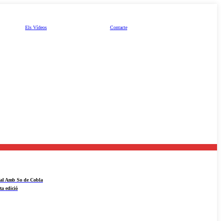
Els Vídeos
Contacte
ival Amb So de Cobla
ta edició