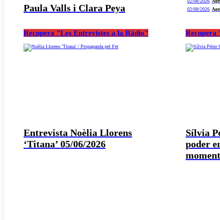
02/08/2026
Age
Paula Valls i Clara Peya
02/08/2026
Age
Recupera "Les Entrevistes a la Ràdio"
Recupera "
Entrevista Noèlia Llorens
Sílvia 
‘Titana’ 05/06/2026
poder e
moment 