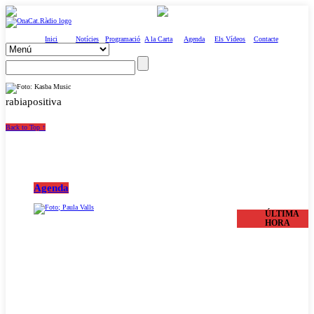
Inici
Notícies
Programació
A la Carta
Agenda
Els Vídeos
Contacte
rabiapositiva
Back to Top ↑
Agenda
ÚLTIMA
HORA