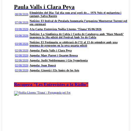
Paula Valls i Clara Peya
Efemèrides del Dia: Tal dia com avui però de… 1976 Neix el guitarrista i
08/08/2026
cantant, Salva Racero
Notícies: El festival de Peralada homenatja l’organista Montserrat Torrent pel
07/08/2026
seu centenari
03/08/2026
A la Carta: Entrevista Noèlia Llorens ‘Titana’ 05/06/2026
Notícies: La Simfònica de Cobla i Corda de Catalunya amb ‘Mare Mundi’
03/08/2026
inaugura la 10a edició del Festival Amb So de Cobla
Notícies: El Festimariu se celebrarà de l’11 al 13 de setembre amb una
03/08/2026
trentena de propostes en la seva quarta edició
02/08/2026
Agenda: Paula Valls i Clara Peya
02/08/2026
Agenda: Marc Parrot i Quartet Brossa
02/08/2026
Agenda: Judit Neddermann i Gio Symphonia
02/08/2026
Agenda: Joan Dausà
02/08/2026
Agenda: Ginestà i Els Amics de les Arts
Recupera "Les Entrevistes a la Ràdio"