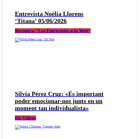
Entrevista Noèlia Llorens
‘Titana’ 05/06/2026
Recupera "Les Entrevistes a la Web"
Sílvia Pérez Cruz: «És important
poder emocionar-nos junts en un
moment tan individualista»
Els Vídeos