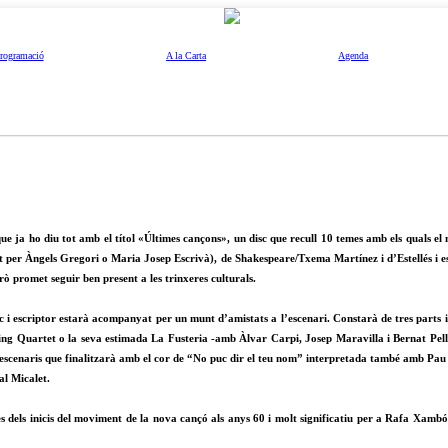
rogramació
A la Carta
Agenda
e ja ho diu tot amb el títol «Últimes cançons», un disc que recull 10 temes amb els quals el 
per Àngels Gregori o Maria Josep Escrivà), de Shakespeare/Txema Martínez i d’Estellés i es
 promet seguir ben present a les trinxeres culturals.
sic i escriptor estarà acompanyat per un munt d’amistats a l’escenari. Constarà de tres parts
 Quartet o la seva estimada La Fusteria -amb Àlvar Carpi, Josep Maravilla i Bernat Pelliser
 escenaris que finalitzarà amb el cor de “No puc dir el teu nom” interpretada també amb P
al Micalet.
es dels inicis del moviment de la nova cançó als anys 60 i molt significatiu per a Rafa Xambó,