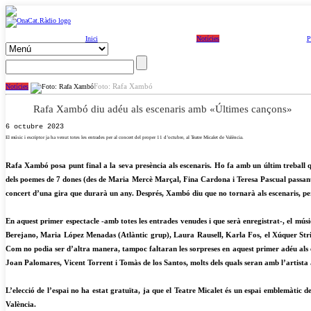
Inici
Notícies
P
Foto: Rafa Xambó
Notícies
Rafa Xambó diu adéu als escenaris amb «Últimes cançons»
6 octubre 2023
El músic i escriptor ja ha venut totes les entrades per al concert del proper 11 d’octubre, al Teatre Micalet de València.
Rafa Xambó posa punt final a la seva presència als escenaris. Ho fa amb un últim treball qu
dels poemes de 7 dones (des de Maria Mercè Marçal, Fina Cardona i Teresa Pascual passant 
concert d’una gira que durarà un any. Després, Xambó diu que no tornarà als escenaris, però
En aquest primer espectacle -amb totes les entrades venudes i que serà enregistrat-, el mú
Berejano, Maria López Menadas (Atlàntic grup), Laura Rausell, Karla Fos, el Xúquer String
Com no podia ser d’altra manera, tampoc faltaran les sorpreses en aquest primer
adéu als
Joan Palomares, Vicent Torrent i Tomàs de los Santos, molts dels quals seran amb l’artista 
L’elecció de l’espai no ha estat gratuïta, ja que el Teatre Micalet és un espai emblemàtic d
València.