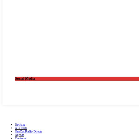
Social Media
OnaCat.Ràdio -- Powered by OnaCat.Ràdio
Notícies
A la Carta
OnaCat.Ràdio Directe
Agenda
Contacte