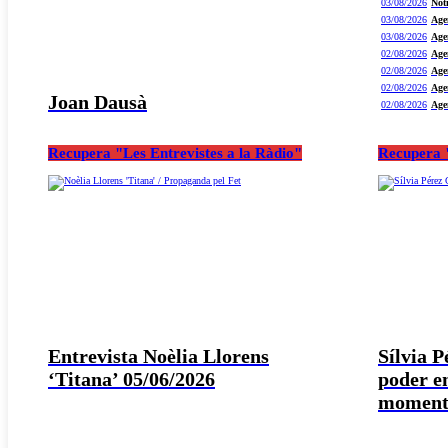
03/08/2026
Not
03/08/2026
Age
03/08/2026
Age
02/08/2026
Age
02/08/2026
Age
02/08/2026
Age
Joan Dausà
02/08/2026
Age
Recupera "Les Entrevistes a la Ràdio"
Recupera "
Entrevista Noèlia Llorens
Sílvia 
‘Titana’ 05/06/2026
poder e
moment 