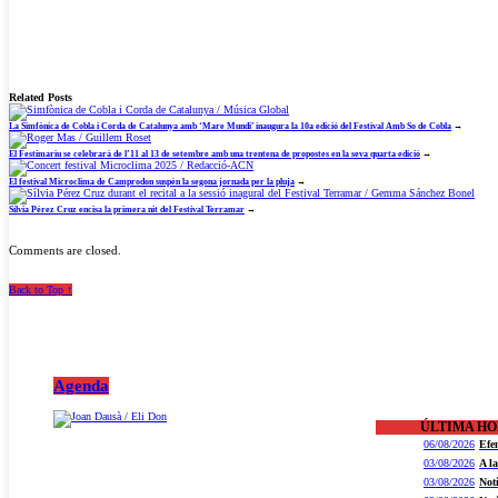
Related Posts
La Simfònica de Cobla i Corda de Catalunya amb ‘Mare Mundi’ inaugura la 10a edició del Festival Amb So de Cobla
→
El Festimariu se celebrarà de l’11 al 13 de setembre amb una trentena de propostes en la seva quarta edició
→
El festival Microclima de Camprodon suspèn la segona jornada per la pluja
→
Sílvia Pérez Cruz encisa la primera nit del Festival Terramar
→
Comments are closed.
Back to Top ↑
Agenda
ÚLTIMA H
06/08/2026
Efe
03/08/2026
A l
03/08/2026
Not