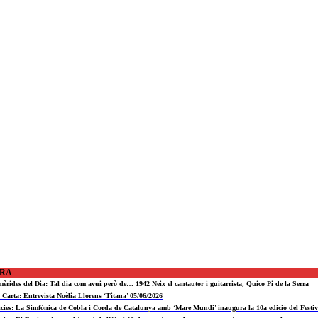
ORA
mèrides del Dia: Tal dia com avui però de… 1942 Neix el cantautor i guitarrista, Quico Pi de la Serra
a Carta: Entrevista Noèlia Llorens ‘Titana’ 05/06/2026
ícies: La Simfònica de Cobla i Corda de Catalunya amb ‘Mare Mundi’ inaugura la 10a edició del Fest