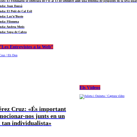
ícies: El Festimariu se celebrarà de l’11 al 13 de setembre amb una trentena de propostes en la seva quar
nda: Joan Dausà
nda: El Petit de Cal Eril
nda: Lax’n’Busto
nda: Filomena
nda: Andrea Motis
nda: Sopa de Cabra
Les Entrevistes a la Web"
Els Vídeos
Pérez Cruz: «És important
mocionar-nos junts en un
tan individualista»