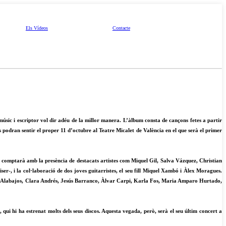
Els Vídeos
Contacte
músic i escriptor vol dir adéu de la millor manera. L’àlbum consta de cançons fetes a partir
 podran sentir el proper 11 d’octubre al Teatre Micalet de
València en el que serà el primer
 i comptarà amb la presència de destacats artistes com Miquel Gil, Salva Vázquez, Christian
-, i la col·laboració de dos joves guitarristes, el seu fill Miquel Xambó i Àlex Moragues.
au Alabajos, Clara Andrés, Jesús Barranco, Àlvar Carpi, Karla Fos, Maria Amparo Hurtado,
 qui hi ha estrenat molts dels seus discos. Aquesta vegada, però, serà el seu últim concert a