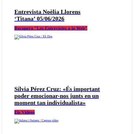
Entrevista Noèlia Llorens
‘Titana’ 05/06/2026
Recupera "Les Entrevistes a la Web"
Sílvia Pérez Cruz: «És important
poder emocionar-nos junts en un
moment tan individualista»
Els Vídeos