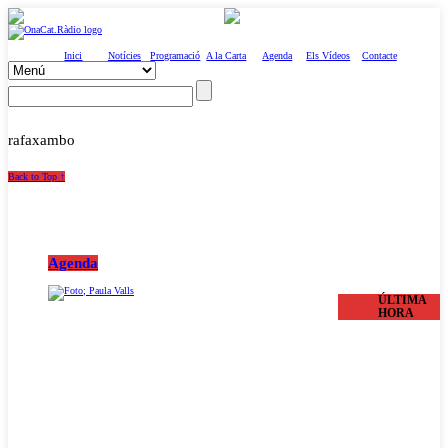
Inici
Notícies
Programació
A la Carta
Agenda
Els Vídeos
Contacte
rafaxambo
Back to Top ↑
Agenda
ÚLTIMA
HORA