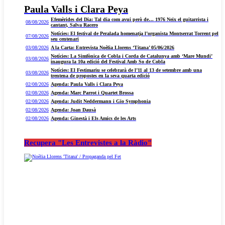
Paula Valls i Clara Peya
Efemèrides del Dia: Tal dia com avui però de… 1976 Neix el guitarrista i
08/08/2026
cantant, Salva Racero
Notícies: El festival de Peralada homenatja l’organista Montserrat Torrent pel
07/08/2026
seu centenari
03/08/2026
A la Carta: Entrevista Noèlia Llorens ‘Titana’ 05/06/2026
Notícies: La Simfònica de Cobla i Corda de Catalunya amb ‘Mare Mundi’
03/08/2026
inaugura la 10a edició del Festival Amb So de Cobla
Notícies: El Festimariu se celebrarà de l’11 al 13 de setembre amb una
03/08/2026
trentena de propostes en la seva quarta edició
02/08/2026
Agenda: Paula Valls i Clara Peya
02/08/2026
Agenda: Marc Parrot i Quartet Brossa
02/08/2026
Agenda: Judit Neddermann i Gio Symphonia
02/08/2026
Agenda: Joan Dausà
02/08/2026
Agenda: Ginestà i Els Amics de les Arts
Recupera "Les Entrevistes a la Ràdio"