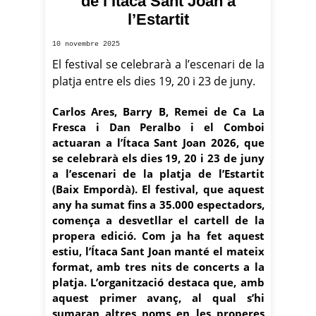
de l’Ítaca Sant Joan a
l’Estartit
10 novembre 2025
El festival se celebrarà a l’escenari de la
platja entre els dies 19, 20 i 23 de juny.
Carlos Ares, Barry B, Remei de Ca La
Fresca i Dan Peralbo i el Comboi
actuaran a l’Ítaca Sant Joan 2026, que
se celebrarà els dies 19, 20 i 23 de juny
a l’escenari de la platja de l’Estartit
(Baix Empordà). El festival, que aquest
any ha sumat fins a 35.000 espectadors,
comença a desvetllar el cartell de la
propera edició. Com ja ha fet aquest
estiu, l’Ítaca Sant Joan manté el mateix
format, amb tres nits de concerts a la
platja. L’organització destaca que, amb
aquest primer avanç, al qual s’hi
sumaran altres noms en les properes