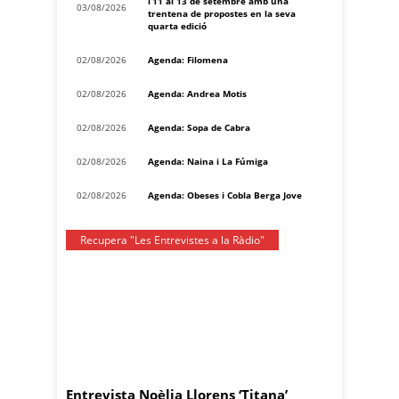
l’11 al 13 de setembre amb una
03/08/2026
trentena de propostes en la seva
quarta edició
02/08/2026
Agenda: Filomena
02/08/2026
Agenda: Andrea Motis
02/08/2026
Agenda: Sopa de Cabra
02/08/2026
Agenda: Naina i La Fúmiga
02/08/2026
Agenda: Obeses i Cobla Berga Jove
Recupera "Les Entrevistes a la Ràdio"
Entrevista Noèlia Llorens ‘Titana’