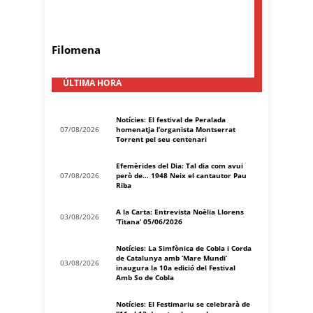
Filomena
ÚLTIMA HORA
Notícies: El festival de Peralada
07/08/2026
homenatja l’organista Montserrat
Torrent pel seu centenari
Efemèrides del Dia: Tal dia com avui
07/08/2026
però de… 1948 Neix el cantautor Pau
Riba
A la Carta: Entrevista Noèlia Llorens
03/08/2026
‘Titana’ 05/06/2026
Notícies: La Simfònica de Cobla i Corda
de Catalunya amb ‘Mare Mundi’
03/08/2026
inaugura la 10a edició del Festival
Amb So de Cobla
Notícies: El Festimariu se celebrarà de