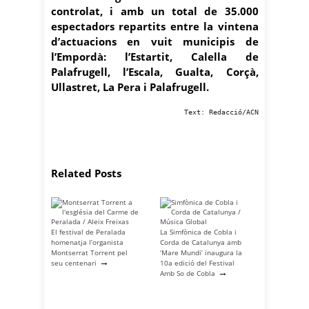
controlat, i amb un total de 35.000
espectadors repartits entre la vintena
d’actuacions en vuit municipis de
l’Empordà: l’Estartit, Calella de
Palafrugell, l’Escala, Gualta, Corçà,
Ullastret, La Pera i Palafrugell.
Text: Redacció/ACN
Related Posts
El festival de Peralada
La Simfònica de Cobla i
homenatja l’organista
Corda de Catalunya amb
Montserrat Torrent pel
‘Mare Mundi’ inaugura la
→
seu centenari
10a edició del Festival
→
Amb So de Cobla