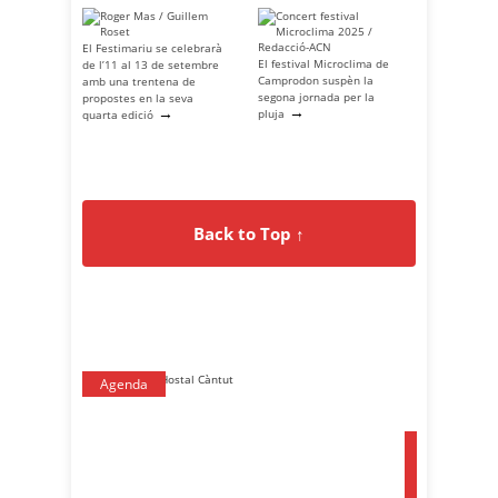
El Festimariu se celebrarà
El festival Microclima de
de l’11 al 13 de setembre
Camprodon suspèn la
amb una trentena de
segona jornada per la
propostes en la seva
→
→
pluja
quarta edició
Back to Top ↑
Agenda