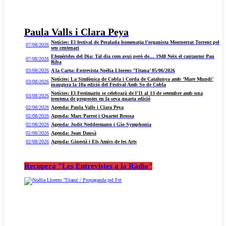
Paula Valls i Clara Peya
Notícies: El festival de Peralada homenatja l’organista Montserrat Torrent pel
07/08/2026
seu centenari
Efemèrides del Dia: Tal dia com avui però de… 1948 Neix el cantautor Pau
07/08/2026
Riba
03/08/2026
A la Carta: Entrevista Noèlia Llorens ‘Titana’ 05/06/2026
Notícies: La Simfònica de Cobla i Corda de Catalunya amb ‘Mare Mundi’
03/08/2026
inaugura la 10a edició del Festival Amb So de Cobla
Notícies: El Festimariu se celebrarà de l’11 al 13 de setembre amb una
03/08/2026
trentena de propostes en la seva quarta edició
02/08/2026
Agenda: Paula Valls i Clara Peya
02/08/2026
Agenda: Marc Parrot i Quartet Brossa
02/08/2026
Agenda: Judit Neddermann i Gio Symphonia
02/08/2026
Agenda: Joan Dausà
02/08/2026
Agenda: Ginestà i Els Amics de les Arts
Recupera "Les Entrevistes a la Ràdio"