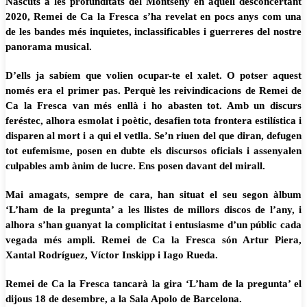
Nascuts a les profunditats del Montseny en aquell desconcertant
2020, Remei de Ca la Fresca s’ha revelat en pocs anys com una
de les bandes més inquietes, inclassificables i guerreres del nostre
panorama musical.
D’ells ja sabíem que volien ocupar-te el xalet. O potser aquest
només era el primer pas. Perquè les reivindicacions de Remei de
Ca la Fresca van més enllà i ho abasten tot. Amb un discurs
feréstec, alhora esmolat i poètic, desafien tota frontera estilística i
disparen al mort i a qui el vetlla. Se’n riuen del que diran, defugen
tot eufemisme, posen en dubte els discursos oficials i assenyalen
culpables amb ànim de lucre. Ens posen davant del mirall.
Mai amagats, sempre de cara, han situat el seu segon àlbum
‘L’ham de la pregunta’ a les llistes de millors discos de l’any, i
alhora s’han guanyat la complicitat i entusiasme d’un públic cada
vegada més ampli. Remei de Ca la Fresca són Artur Piera,
Xantal Rodríguez, Víctor Inskipp i Iago Rueda.
Remei de Ca la Fresca tancarà la gira ‘L’ham de la pregunta’ el
dijous 18 de desembre, a la Sala Apolo de Barcelona.