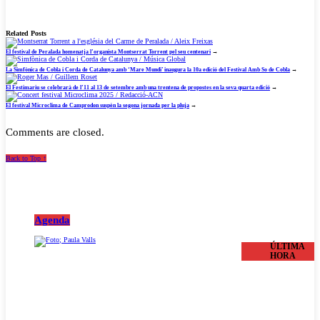
Related Posts
El festival de Peralada homenatja l’organista Montserrat Torrent pel seu centenari
→
La Simfònica de Cobla i Corda de Catalunya amb ‘Mare Mundi’ inaugura la 10a edició del Festival Amb So de Cobla
→
El Festimariu se celebrarà de l’11 al 13 de setembre amb una trentena de propostes en la seva quarta edició
→
El festival Microclima de Camprodon suspèn la segona jornada per la pluja
→
Comments are closed.
Back to Top ↑
Agenda
ÚLTIMA
HORA