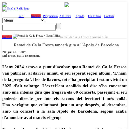
Inici
Notícies
Programació
A la Carta
Agenda
Els Vídeos
Contacte
Remei de Ca la Fresca / Noemí Elias
Notícies
Remei de Ca la Fresca tancarà gira a l’Apolo de Barcelona
23 juliol 2025
Serà dijous, dia 18 de desembre.
L’any 2024 estava a punt d’acabar quan Remei de Ca la Fresca
van publicar, al darrer minut, el seu esperat segon àlbum, ‘L’ham
de la pregunta’. Des de llavors, tot s’ha precipitat i estan vivint un
2025 d’alt voltatge. L’excel·lent acollida del disc s’ha concretat
amb una intensa gira que fregarà els 60 concerts, passejant el seu
poderós directe per tots els racons del territori i més enllà.
Una voràgine que culminarà just un any després, al desembre,
amb un concert a la sala Apolo de Barcelona, segons acaba
d’anunciar avui mateix el grup.