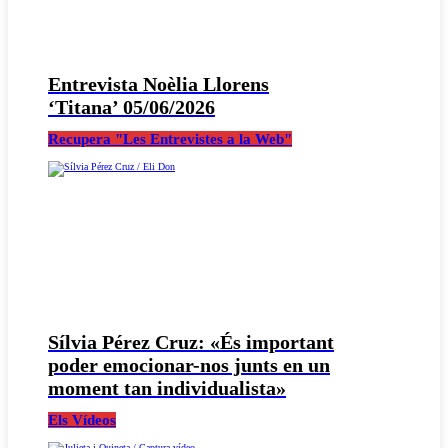
Entrevista Noèlia Llorens
‘Titana’ 05/06/2026
Recupera "Les Entrevistes a la Web"
Sílvia Pérez Cruz: «És important
poder emocionar-nos junts en un
moment tan individualista»
Els Vídeos