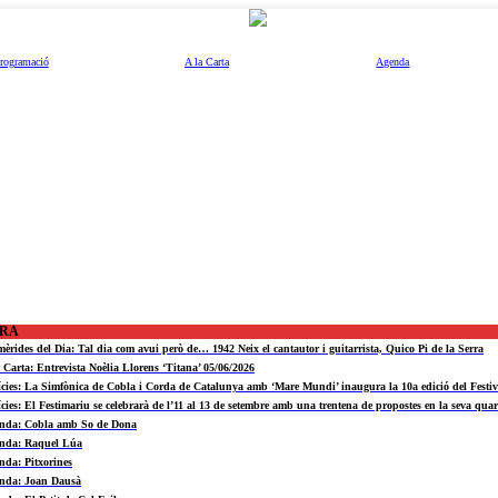
rogramació
A la Carta
Agenda
ORA
mèrides del Dia: Tal dia com avui però de… 1942 Neix el cantautor i guitarrista, Quico Pi de la Serra
a Carta: Entrevista Noèlia Llorens ‘Titana’ 05/06/2026
ícies: La Simfònica de Cobla i Corda de Catalunya amb ‘Mare Mundi’ inaugura la 10a edició del Fest
ícies: El Festimariu se celebrarà de l’11 al 13 de setembre amb una trentena de propostes en la seva quar
nda: Cobla amb So de Dona
nda: Raquel Lúa
nda: Pitxorines
nda: Joan Dausà