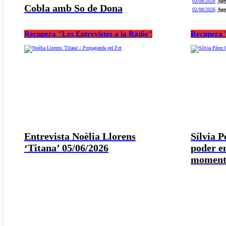
03/08/2026
Age
Cobla amb So de Dona
02/08/2026
Age
Recupera "Les Entrevistes a la Ràdio"
Recupera "
Entrevista Noèlia Llorens
Sílvia 
‘Titana’ 05/06/2026
poder e
moment 