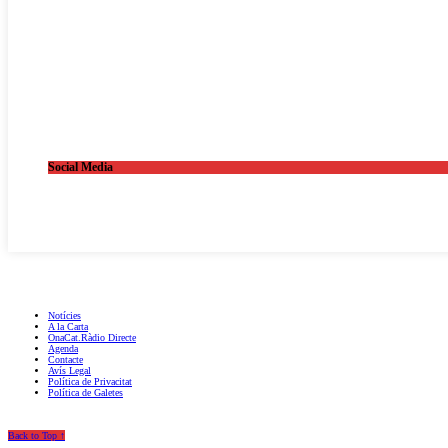
Social Media
OnaCat.Ràdio -- Powered by OnaCat.Ràdio
Notícies
A la Carta
OnaCat.Ràdio Directe
Agenda
Contacte
Avís Legal
Política de Privacitat
Política de Galetes
Back to Top ↑