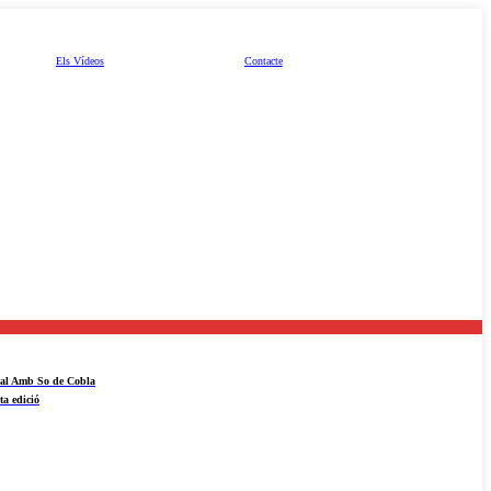
Els Vídeos
Contacte
ival Amb So de Cobla
ta edició