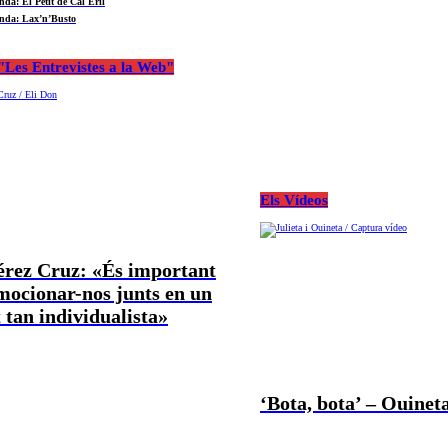
nda: El Petit de Cal Eril
nda: Lax’n’Busto
Les Entrevistes a la Web"
Els Vídeos
Pérez Cruz: «És important
mocionar-nos junts en un
tan individualista»
‘Bota, bota’ – Ouineta