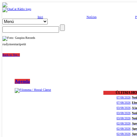
Inici
Notícies
P
rudymentaripetit
Back to Top ↑
Agenda
ÚLTIMA H
07/08/2026
Not
07/08/2026
Efe
03/08/2026
A l
03/08/2026
Not
03/08/2026
Not
02/08/2026
Age
02/08/2026
Age
02/08/2026
Age