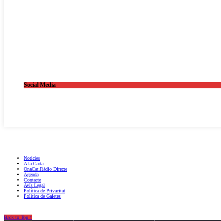
Social Media
OnaCat.Ràdio -- Powered by OnaCat.Ràdio
Notícies
A la Carta
OnaCat.Ràdio Directe
Agenda
Contacte
Avís Legal
Política de Privacitat
Política de Galetes
Back to Top ↑