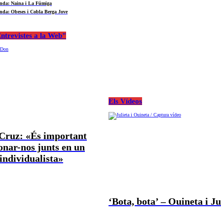
nda: Naina i La Fúmiga
nda: Obeses i Cobla Berga Jove
ntrevistes a la Web"
Els Vídeos
 Cruz: «És important
nar-nos junts en un
ndividualista»
‘Bota, bota’ – Ouineta i Ju