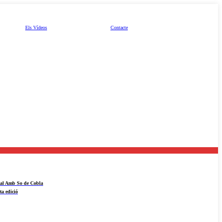
Els Vídeos
Contacte
ival Amb So de Cobla
ta edició