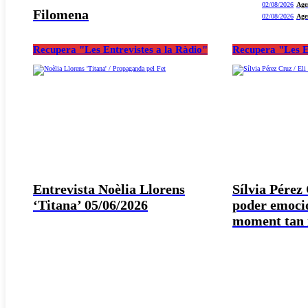
02/08/2026
Age
Filomena
02/08/2026
Age
Recupera "Les Entrevistes a la Ràdio"
Recupera "Les E
Entrevista Noèlia Llorens
Sílvia Pérez
‘Titana’ 05/06/2026
poder emocio
moment tan i