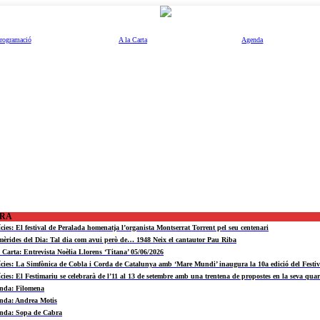
rogramació
A la Carta
Agenda
ORA
ícies: El festival de Peralada homenatja l’organista Montserrat Torrent pel seu centenari
mèrides del Dia: Tal dia com avui però de… 1948 Neix el cantautor Pau Riba
a Carta: Entrevista Noèlia Llorens ‘Titana’ 05/06/2026
ícies: La Simfònica de Cobla i Corda de Catalunya amb ‘Mare Mundi’ inaugura la 10a edició del Fest
ícies: El Festimariu se celebrarà de l’11 al 13 de setembre amb una trentena de propostes en la seva quar
nda: Filomena
nda: Andrea Motis
nda: Sopa de Cabra