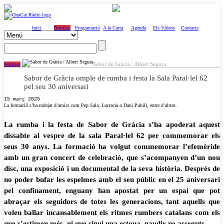
Inici
Notícies
Programació
A la Carta
Agenda
Els Vídeos
Contacte
Sabor de Gràcia / Albert Segura
Notícies
Sabor de Gràcia omple de rumba i festa la Sala Paral·lel 62
pel seu 30 aniversari
15 març 2025
La formació s’ha rodejat d’amics com Pep Sala, Lucrecia o Dani Pubill, entre d’altres.
La rumba i la festa de Sabor de Gràcia s’ha apoderat aquest
dissabte al vespre de la sala Paral·lel 62 per commemorar els
seus 30 anys. La formació ha volgut commemorar l’efemèride
amb un gran concert de celebració, que s’acompanyen d’un nou
disc, una exposició i un documental de la seva història. Després de
no poder bufar les espelmes amb el seu públic en el 25 aniversari
pel confinament, enguany han apostat per un espai que pot
abraçar els seguidors de totes les generacions, tant aquells que
volen ballar incansablement els ritmes rumbers catalans com els
que s’estimen més, ni que sigui una estona, gaudir-ne asseguts.