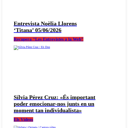
Entrevista Noèlia Llorens
‘Titana’ 05/06/2026
Recupera "Les Entrevistes a la Web"
Sílvia Pérez Cruz: «És important
poder emocionar-nos junts en un
moment tan individualista»
Els Vídeos