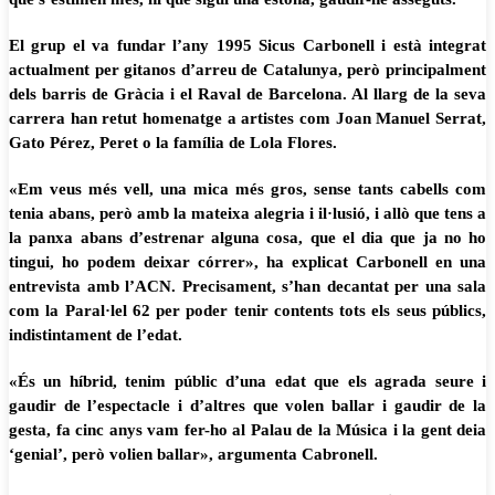
El grup el va fundar l’any 1995 Sicus Carbonell i està integrat
actualment per gitanos d’arreu de Catalunya, però principalment
dels barris de Gràcia i el Raval de Barcelona. Al llarg de la seva
carrera han retut homenatge a artistes com Joan Manuel Serrat,
Gato Pérez, Peret o la família de Lola Flores.
«Em veus més vell, una mica més gros, sense tants cabells com
tenia abans, però amb la mateixa alegria i il·lusió, i allò que tens a
la panxa abans d’estrenar alguna cosa, que el dia que ja no ho
tingui, ho podem deixar córrer», ha explicat Carbonell en una
entrevista amb l’ACN. Precisament, s’han decantat per una sala
com la Paral·lel 62 per poder tenir contents tots els seus públics,
indistintament de l’edat.
«És un híbrid, tenim públic d’una edat que els agrada seure i
gaudir de l’espectacle i d’altres que volen ballar i gaudir de la
gesta, fa cinc anys vam fer-ho al Palau de la Música i la gent deia
‘genial’, però volien ballar», argumenta Cabronell.