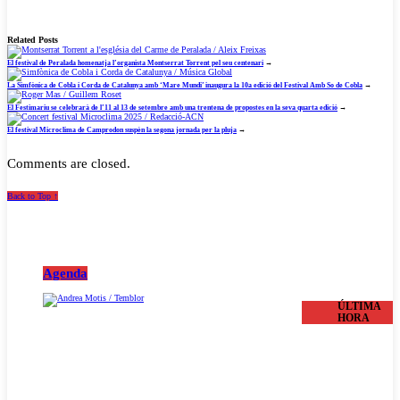
Related Posts
El festival de Peralada homenatja l’organista Montserrat Torrent pel seu centenari
→
La Simfònica de Cobla i Corda de Catalunya amb ‘Mare Mundi’ inaugura la 10a edició del Festival Amb So de Cobla
→
El Festimariu se celebrarà de l’11 al 13 de setembre amb una trentena de propostes en la seva quarta edició
→
El festival Microclima de Camprodon suspèn la segona jornada per la pluja
→
Comments are closed.
Back to Top ↑
Agenda
ÚLTIMA
HORA