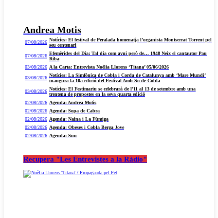
Andrea Motis
Notícies: El festival de Peralada homenatja l’organista Montserrat Torrent pel
07/08/2026
seu centenari
Efemèrides del Dia: Tal dia com avui però de… 1948 Neix el cantautor Pau
07/08/2026
Riba
03/08/2026
A la Carta: Entrevista Noèlia Llorens ‘Titana’ 05/06/2026
Notícies: La Simfònica de Cobla i Corda de Catalunya amb ‘Mare Mundi’
03/08/2026
inaugura la 10a edició del Festival Amb So de Cobla
Notícies: El Festimariu se celebrarà de l’11 al 13 de setembre amb una
03/08/2026
trentena de propostes en la seva quarta edició
02/08/2026
Agenda: Andrea Motis
02/08/2026
Agenda: Sopa de Cabra
02/08/2026
Agenda: Naina i La Fúmiga
02/08/2026
Agenda: Obeses i Cobla Berga Jove
02/08/2026
Agenda: Suu
Recupera "Les Entrevistes a la Ràdio"