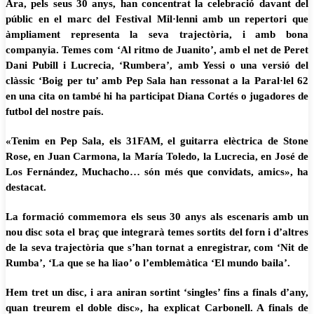
Ara, pels seus 30 anys, han concentrat la celebració davant del
públic en el marc del Festival Mil·lenni amb un repertori que
àmpliament representa la seva trajectòria, i amb bona
companyia. Temes com ‘Al ritmo de Juanito’, amb el net de Peret
Dani Pubill i Lucrecia, ‘Rumbera’, amb Yessi o una versió del
clàssic ‘Boig per tu’ amb Pep Sala han ressonat a la Paral·lel 62
en una cita on també hi ha participat Diana Cortés o jugadores de
futbol del nostre país.
«Tenim en Pep Sala, els 31FAM, el guitarra elèctrica de Stone
Rose, en Juan Carmona, la María Toledo, la Lucrecia, en José de
Los Fernández, Muchacho… són més que convidats, amics», ha
destacat.
La formació commemora els seus 30 anys als escenaris amb un
nou disc sota el braç que integrarà temes sortits del forn i d’altres
de la seva trajectòria que s’han tornat a enregistrar, com ‘Nit de
Rumba’, ‘La que se ha liao’ o l’emblemàtica ‘El mundo baila’.
Hem tret un disc, i ara aniran sortint ‘singles’ fins a finals d’any,
quan treurem el doble disc», ha explicat Carbonell. A finals de