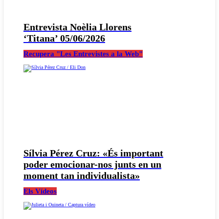
Entrevista Noèlia Llorens
‘Titana’ 05/06/2026
Recupera "Les Entrevistes a la Web"
Sílvia Pérez Cruz: «És important
poder emocionar-nos junts en un
moment tan individualista»
Els Vídeos