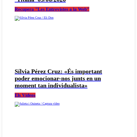
Recupera "Les Entrevistes a la Web"
Sílvia Pérez Cruz: «És important
poder emocionar-nos junts en un
moment tan individualista»
Els Vídeos