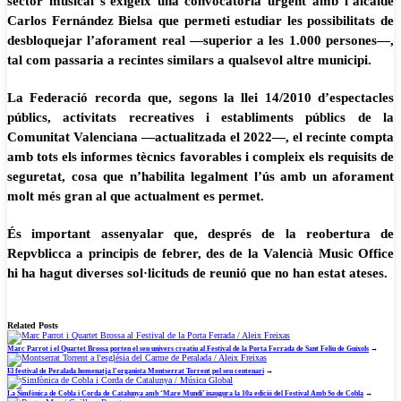
sector musical s’exigeix ​​una convocatòria urgent amb l’alcalde
Carlos Fernández Bielsa que permeti estudiar les possibilitats de
desbloquejar l’aforament real —superior a les 1.000 persones—,
tal com passaria a recintes similars a qualsevol altre municipi.
La Federació recorda que, segons la llei 14/2010 d’espectacles
públics, activitats recreatives i establiments públics de la
Comunitat Valenciana —actualitzada el 2022—, el recinte compta
amb tots els informes tècnics favorables i compleix els requisits de
seguretat, cosa que n’habilita legalment l’ús amb un aforament
molt més gran al que actualment es permet.
És important assenyalar que, després de la reobertura de
Repvblicca a principis de febrer, des de la Valencià Music Office
hi ha hagut diverses sol·licituds de reunió que no han estat ateses.
Related Posts
Marc Parrot i el Quartet Brossa porten el seu univers creatiu al Festival de la Porta Ferrada de Sant Feliu de Guíxols
→
El festival de Peralada homenatja l’organista Montserrat Torrent pel seu centenari
→
La Simfònica de Cobla i Corda de Catalunya amb ‘Mare Mundi’ inaugura la 10a edició del Festival Amb So de Cobla
→