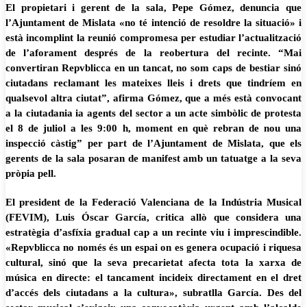
El propietari i gerent de la sala, Pepe Gómez, denuncia que
l’Ajuntament de Mislata «no té intenció de resoldre la situació» i
està incomplint la reunió compromesa per estudiar l’actualització
de l’aforament després de la reobertura del recinte. “Mai
convertiran Repvblicca en un tancat, no som caps de bestiar sinó
ciutadans reclamant les mateixes lleis i drets que tindríem en
qualsevol altra ciutat”, afirma Gómez, que a més està convocant
a la ciutadania ia agents del sector a un acte simbòlic de protesta
el 8 de juliol a les 9:00 h, moment en què rebran de nou una
inspecció càstig” per part de l’Ajuntament de Mislata, que els
gerents de la sala posaran de manifest amb un tatuatge a la seva
pròpia pell.
El president de la Federació Valenciana de la Indústria Musical
(FEVIM), Luis Óscar García, critica allò que considera una
estratègia d’asfíxia gradual cap a un recinte viu i imprescindible.
«Repvblicca no només és un espai on es genera ocupació i riquesa
cultural, sinó que la seva precarietat afecta tota la xarxa de
música en directe: el tancament incideix directament en el dret
d’accés dels ciutadans a la cultura», subratlla García. Des del