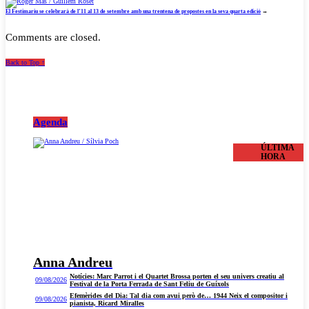
El Festimariu se celebrarà de l’11 al 13 de setembre amb una trentena de propostes en la seva quarta edició
→
Comments are closed.
Back to Top ↑
Agenda
ÚLTIMA
HORA
Anna Andreu
Notícies: Marc Parrot i el Quartet Brossa porten el seu univers creatiu al
09/08/2026
Festival de la Porta Ferrada de Sant Feliu de Guíxols
Efemèrides del Dia: Tal dia com avui però de… 1944 Neix el compositor i
09/08/2026
pianista, Ricard Miralles