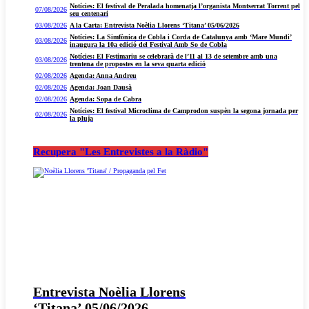
Notícies: El festival de Peralada homenatja l’organista Montserrat Torrent pel
07/08/2026
seu centenari
03/08/2026
A la Carta: Entrevista Noèlia Llorens ‘Titana’ 05/06/2026
Notícies: La Simfònica de Cobla i Corda de Catalunya amb ‘Mare Mundi’
03/08/2026
inaugura la 10a edició del Festival Amb So de Cobla
Notícies: El Festimariu se celebrarà de l’11 al 13 de setembre amb una
03/08/2026
trentena de propostes en la seva quarta edició
02/08/2026
Agenda: Anna Andreu
02/08/2026
Agenda: Joan Dausà
02/08/2026
Agenda: Sopa de Cabra
Notícies: El festival Microclima de Camprodon suspèn la segona jornada per
02/08/2026
la pluja
Recupera "Les Entrevistes a la Ràdio"
Entrevista Noèlia Llorens
‘Titana’ 05/06/2026