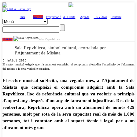
Inici
Notícies
Programació
A la Carta
Agenda
Els Vídeos
Contacte
Sala Repvblicca
Notícies
Sala Repvblicca, símbol cultural, acorralada per
l’Ajuntament de Mislata
5 juliol 2025
El sector musical exigeix ​​que l’ajuntament compleixi el compromís d’estudiar l’ampliació de l’aforament
del recinte a la seva veritable capacitat.
El sector musical sol·licita, una vegada més, a l’Ajuntament de
Mislata que compleixi el compromís adquirit amb la Sala
Repvblicca, lloc de referència cultural que va reobrir a principis
d’aquest any després d’un any de tancament injustificat. Des de la
reobertura, Repvblicca opera amb un aforament de només 429
persones, molt per sota de la seva capacitat real de més de 1.000
persones, tot i comptar amb el suport tècnic i legal per a un
aforament més gran.