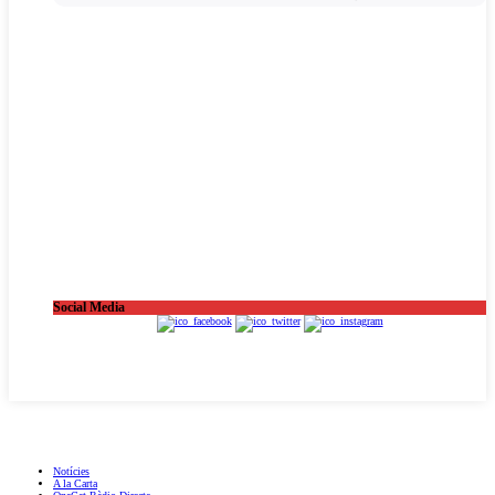
Social Media
OnaCat.Ràdio -- Powered by OnaCat.Ràdio
Notícies
A la Carta