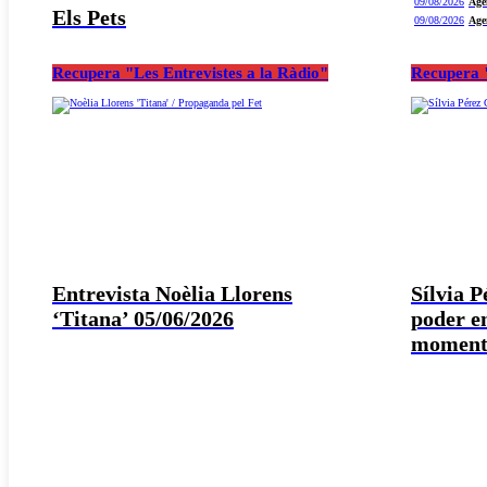
09/08/2026
Age
Els Pets
09/08/2026
Age
Recupera "Les Entrevistes a la Ràdio"
Recupera "
Entrevista Noèlia Llorens
Sílvia 
‘Titana’ 05/06/2026
poder e
moment 