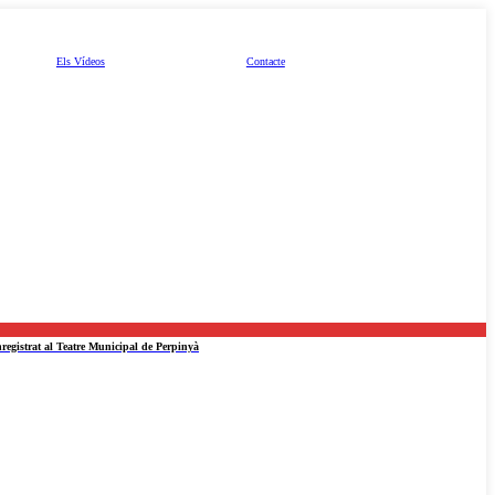
Els Vídeos
Contacte
nregistrat al Teatre Municipal de Perpinyà