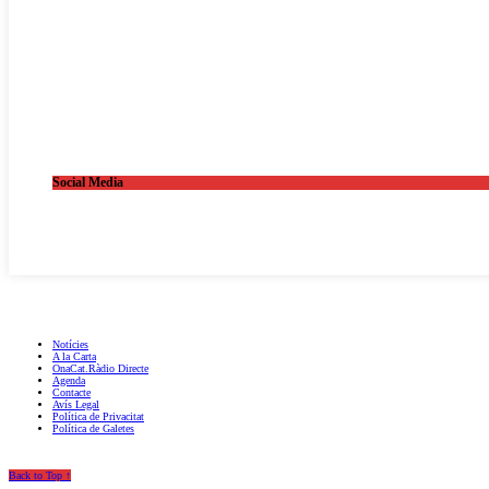
Social Media
OnaCat.Ràdio -- Powered by OnaCat.Ràdio
Notícies
A la Carta
OnaCat.Ràdio Directe
Agenda
Contacte
Avís Legal
Política de Privacitat
Política de Galetes
Back to Top ↑