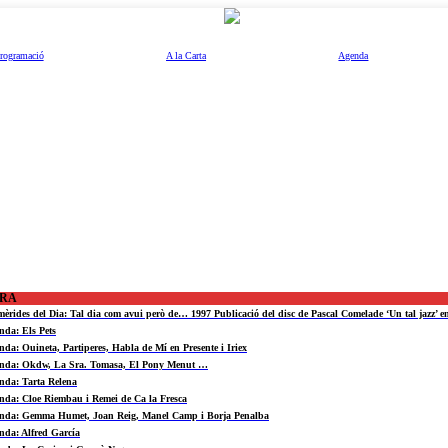
rogramació
A la Carta
Agenda
ORA
mèrides del Dia: Tal dia com avui però de… 1997 Publicació del disc de Pascal Comelade ‘Un tal jazz’ e
nda: Els Pets
nda: Ouineta, Partiperes, Habla de Mí en Presente i Iriex
nda: Okdw, La Sra. Tomasa, El Pony Menut …
nda: Tarta Relena
nda: Cloe Riembau i Remei de Ca la Fresca
nda: Gemma Humet, Joan Reig, Manel Camp i Borja Penalba
nda: Alfred García