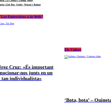
nda: La Cosina i Germà Negre
nda: Gigi Ros, Fades, Ypnosi i Balma
Les Entrevistes a la Web"
Els Vídeos
Pérez Cruz: «És important
mocionar-nos junts en un
tan individualista»
‘Bota, bota’ – Ouineta