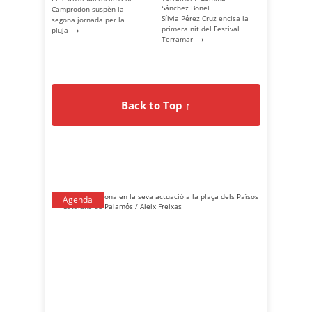
Camprodon suspèn la
Sílvia Pérez Cruz encisa la
segona jornada per la
→
primera nit del Festival
pluja
→
Terramar
Back to Top ↑
Agenda