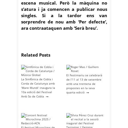
escena musical. Però la màquina no
s’atura i ja comencen a publicar nous
singles. Si a la tardor ens van
sorprendre de nou amb ‘Per defecte’,
ara contraataquen amb ‘Serà breu’.
Related Posts
El Festimariu se celebrarà
La Simfònica de Cobla i
de l’11 al 13 de setembre
Corda de Catalunya amb
amb una trentena de
‘Mare Mundi’ inaugura la
propostes en la seva
→
10a edició del Festival
quarta edició
→
Amb So de Cobla
El festival Microclima de