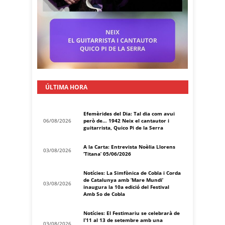
ÚLTIMA HORA
Efemèrides del Dia: Tal dia com avui
06/08/2026
però de… 1942 Neix el cantautor i
guitarrista, Quico Pi de la Serra
A la Carta: Entrevista Noèlia Llorens
03/08/2026
‘Titana’ 05/06/2026
Notícies: La Simfònica de Cobla i Corda
de Catalunya amb ‘Mare Mundi’
03/08/2026
inaugura la 10a edició del Festival
Amb So de Cobla
Notícies: El Festimariu se celebrarà de
l’11 al 13 de setembre amb una
03/08/2026