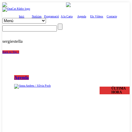
Inici
Notícies
Programació
A la Carta
Agenda
Els Vídeos
Contacte
sergiestella
Back to Top ↑
Agenda
ÚLTIMA
HORA