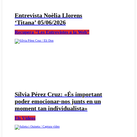
Entrevista Noèlia Llorens
‘Titana’ 05/06/2026
Recupera "Les Entrevistes a la Web"
Sílvia Pérez Cruz: «És important
poder emocionar-nos junts en un
moment tan individualista»
Els Vídeos