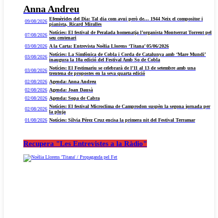
Anna Andreu
Efemèrides del Dia: Tal dia com avui però de… 1944 Neix el compositor i
09/08/2026
pianista, Ricard Miralles
Notícies: El festival de Peralada homenatja l’organista Montserrat Torrent pel
07/08/2026
seu centenari
03/08/2026
A la Carta: Entrevista Noèlia Llorens ‘Titana’ 05/06/2026
Notícies: La Simfònica de Cobla i Corda de Catalunya amb ‘Mare Mundi’
03/08/2026
inaugura la 10a edició del Festival Amb So de Cobla
Notícies: El Festimariu se celebrarà de l’11 al 13 de setembre amb una
03/08/2026
trentena de propostes en la seva quarta edició
02/08/2026
Agenda: Anna Andreu
02/08/2026
Agenda: Joan Dausà
02/08/2026
Agenda: Sopa de Cabra
Notícies: El festival Microclima de Camprodon suspèn la segona jornada per
02/08/2026
la pluja
01/08/2026
Notícies: Sílvia Pérez Cruz encisa la primera nit del Festival Terramar
Recupera "Les Entrevistes a la Ràdio"