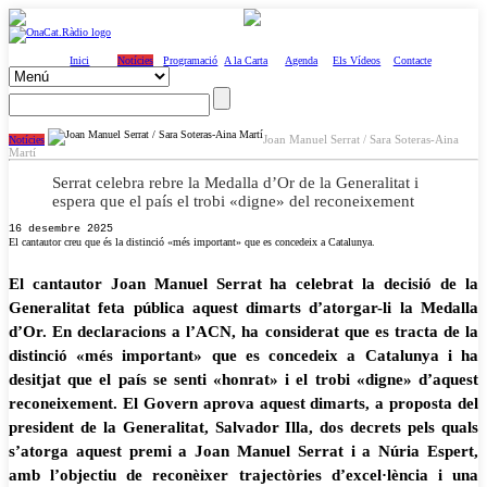
Inici
Notícies
Programació
A la Carta
Agenda
Els Vídeos
Contacte
Joan Manuel Serrat / Sara Soteras-Aina
Notícies
Martí
Serrat celebra rebre la Medalla d’Or de la Generalitat i
espera que el país el trobi «digne» del reconeixement
16 desembre 2025
El cantautor creu que és la distinció «més important» que es concedeix a Catalunya.
El cantautor Joan Manuel Serrat ha celebrat la decisió de la
Generalitat feta pública aquest dimarts d’atorgar-li la Medalla
d’Or. En declaracions a l’ACN, ha considerat que es tracta de la
distinció «més important» que es concedeix a Catalunya i ha
desitjat que el país se senti «honrat» i el trobi «digne» d’aquest
reconeixement. El Govern aprova aquest dimarts, a proposta del
president de la Generalitat, Salvador Illa, dos decrets pels quals
s’atorga aquest premi a Joan Manuel Serrat i a Núria Espert,
amb l’objectiu de reconèixer trajectòries d’excel·lència i una