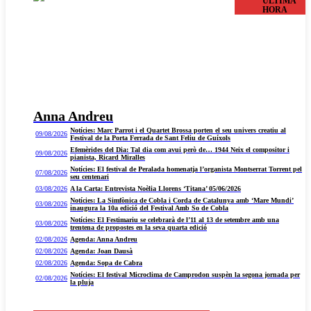
ÚLTIMA
HORA
Anna Andreu
Notícies: Marc Parrot i el Quartet Brossa porten el seu univers creatiu al
09/08/2026
Festival de la Porta Ferrada de Sant Feliu de Guíxols
Efemèrides del Dia: Tal dia com avui però de… 1944 Neix el compositor i
09/08/2026
pianista, Ricard Miralles
Notícies: El festival de Peralada homenatja l’organista Montserrat Torrent pel
07/08/2026
seu centenari
03/08/2026
A la Carta: Entrevista Noèlia Llorens ‘Titana’ 05/06/2026
Notícies: La Simfònica de Cobla i Corda de Catalunya amb ‘Mare Mundi’
03/08/2026
inaugura la 10a edició del Festival Amb So de Cobla
Notícies: El Festimariu se celebrarà de l’11 al 13 de setembre amb una
03/08/2026
trentena de propostes en la seva quarta edició
02/08/2026
Agenda: Anna Andreu
02/08/2026
Agenda: Joan Dausà
02/08/2026
Agenda: Sopa de Cabra
Notícies: El festival Microclima de Camprodon suspèn la segona jornada per
02/08/2026
la pluja