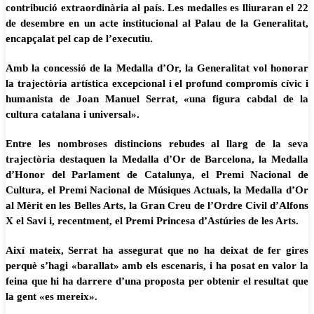
contribució extraordinària al país. Les medalles es lliuraran el 22
de desembre en un acte institucional al Palau de la Generalitat,
encapçalat pel cap de l’executiu.
Amb la concessió de la Medalla d’Or, la Generalitat vol honorar
la trajectòria artística excepcional i el profund compromís cívic i
humanista de Joan Manuel Serrat, «una figura cabdal de la
cultura catalana i universal».
Entre les nombroses distincions rebudes al llarg de la seva
trajectòria destaquen la Medalla d’Or de Barcelona, la Medalla
d’Honor del Parlament de Catalunya, el Premi Nacional de
Cultura, el Premi Nacional de Músiques Actuals, la Medalla d’Or
al Mèrit en les Belles Arts, la Gran Creu de l’Ordre Civil d’Alfons
X el Savi i, recentment, el Premi Princesa d’Astúries de les Arts.
Així mateix, Serrat ha assegurat que no ha deixat de fer gires
perquè s’hagi «barallat» amb els escenaris, i ha posat en valor la
feina que hi ha darrere d’una proposta per obtenir el resultat que
la gent «es mereix».