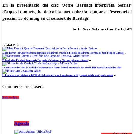
En la presentació del disc ‘Jofre Bardagí interpreta Serrat’
d’aquest dimarts, ha deixat la porta oberta a pujar a l’escenari el
pròxim 13 de maig en el concert de Bardagí.
Text: Sara Soteras-Aina Martí/ACN
Related Posts
Marc Parrot i el Quartet Brossa porten el seu univers creatiu al Festival de la Porta Ferrada de Sant Feliu de Guíxols
→
El festival de Peralada homenatja l’organista Montserrat Torrent pel seu centenari
→
La Simfònica de Cobla i Corda de Catalunya amb ‘Mare Mundi’ inaugura la 10a edició del Festival Amb So de Cobla
→
El Festimariu se celebrarà de l’11 al 13 de setembre amb una trentena de propostes en la seva quarta edició
→
Comments are closed.
Back to Top ↑
Agenda