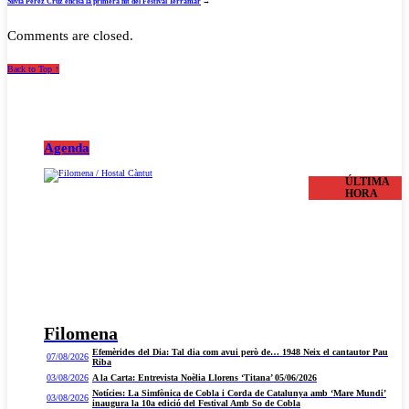
Sílvia Pérez Cruz encisa la primera nit del Festival Terramar
→
Comments are closed.
Back to Top ↑
Agenda
ÚLTIMA
HORA
Filomena
Efemèrides del Dia: Tal dia com avui però de… 1948 Neix el cantautor Pau
07/08/2026
Riba
03/08/2026
A la Carta: Entrevista Noèlia Llorens ‘Titana’ 05/06/2026
Notícies: La Simfònica de Cobla i Corda de Catalunya amb ‘Mare Mundi’
03/08/2026
inaugura la 10a edició del Festival Amb So de Cobla