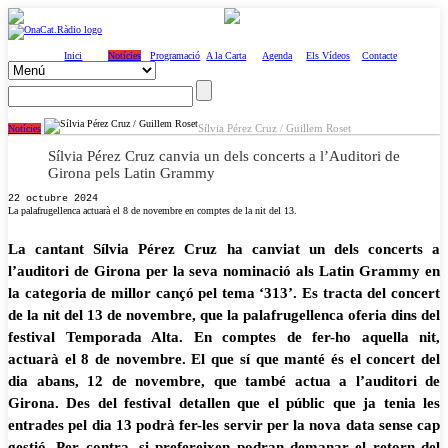
Inici
Notícies
Programació
A la Carta
Agenda
Els Vídeos
Contacte
Sílvia Pérez Cruz / Guillem Roset
Notícies
Sílvia Pérez Cruz canvia un dels concerts a l’Auditori de
Girona pels Latin Grammy
22 octubre 2024
La palafrugellenca actuarà el 8 de novembre en comptes de la nit del 13.
La cantant Sílvia Pérez Cruz ha canviat un dels concerts a
l’auditori de Girona per la seva nominació als Latin Grammy en
la categoria de millor cançó pel tema ‘313’. Es tracta del concert
de la nit del 13 de novembre, que la palafrugellenca oferia dins del
festival Temporada Alta. En comptes de fer-ho aquella nit,
actuarà el 8 de novembre. El que sí que manté és el concert del
dia abans, 12 de novembre, que també actua a l’auditori de
Girona. Des del festival detallen que el públic que ja tenia les
entrades pel dia 13 podrà fer-les servir per la nova data sense cap
gestió. Per contra, si prefereixen podran demanar el retorn del