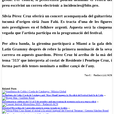
preu escrivint un correu electrònic a incidencies@bito.pro.
Sílvia Pérez Cruz oferirà un concert acompanyada del guitarrista
tucumà d’origen sirià Juan Falú. Es tracta d’una de les figures
més prestigioses en el folklore argentí. Aquesta serà la cinquena
vegada que l’artista participa en la programació del festival.
Per altra banda, la gironina participarà a Miami a la gala dels
Latin Grammy després de rebre la primera nominació de la seva
carrera en aquests guardons. Pérez Cruz hi arriba de la mà del
tema ‘313’ que interpreta al costat de Residente i Penélope Cruz, i
forma part dels temes nominats a millor cançó de l’any.
Text: Redacció/ACN
Related Posts
La Simfònica de Cobla i Corda de Catalunya amb ‘Mare Mundi’ inaugura la 10a edició del Festival Amb So de Cobla
→
El Festimariu se celebrarà de l’11 al 13 de setembre amb una trentena de propostes en la seva quarta edició
→
El festival Microclima de Camprodon suspèn la segona jornada per la pluja
→