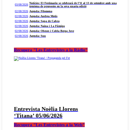
Notícies: El Festimariu se celebrarà de l’11 al 13 de setembre amb una
03/08/2026
trentena de propostes en la seva quarta edició
02/08/2026
Agenda: Filomena
02/08/2026
Agenda: Andrea Motis
02/08/2026
Agenda: Sopa de Cabra
02/08/2026
Agenda: Naina i La Fúmiga
02/08/2026
Agenda: Obeses i Cobla Berga Jove
02/08/2026
Agenda: Suu
Recupera "Les Entrevistes a la Ràdio"
Entrevista Noèlia Llorens
‘Titana’ 05/06/2026
Recupera "Les Entrevistes a la Web"