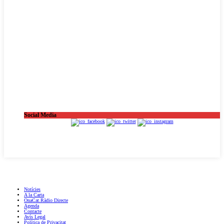
Social Media
OnaCat.Ràdio -- Powered by OnaCat.Ràdio
Notícies
A la Carta
OnaCat.Ràdio Directe
Agenda
Contacte
Avís Legal
Política de Privacitat