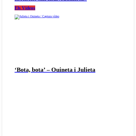
Els Vídeos
‘Bota, bota’ – Ouineta i Julieta