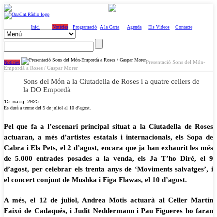
Inici
Notícies
Programació
A la Carta
Agenda
Els Vídeos
Contacte
Presentació Sons del Món-
Notícies
Empordà a Roses / Gaspar Morer
Sons del Món a la Ciutadella de Roses i a quatre cellers de
la DO Empordà
15 maig 2025
Es durà a terme del 5 de juliol al 10 d’agost.
Pel que fa a l’escenari principal situat a la Ciutadella de Roses
actuaran, a més d’artistes estatals i internacionals, els Sopa de
Cabra i Els Pets, el 2 d’agost, encara que ja han exhaurit les més
de 5.000 entrades posades a la venda, els Ja T’ho Diré, el 9
d’agost, per celebrar els trenta anys de ‘Moviments salvatges’, i
el concert conjunt de Mushka i Figa Flawas, el 10 d’agost.
A més, el 12 de juliol, Andrea Motis actuarà al Celler Martín
Faixó de Cadaqués, i Judit Neddermann i Pau Figueres ho faran