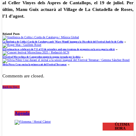
al Celler Vinyes dels Aspres de Cantallops, el 19 de juliol. Per
últim, Manu Guix actuarà al Village de La Ciutadella de Roses,
l’1 d’agost.
Related Posts
La Simfònica de Cobla i Corda de Catalunya amb ‘Mare Mundi’ inaugura la 10a edició del Festival Amb So de Cobla
→
El Festimariu se celebrarà de l’11 al 13 de setembre amb una trentena de propostes en la seva quarta edició
→
El festival Microclima de Camprodon suspèn la segona jornada per la pluja
→
Sílvia Pérez Cruz encisa la primera nit del Festival Terramar
→
Comments are closed.
Back to Top ↑
Agenda
ÚLTIMA
HORA