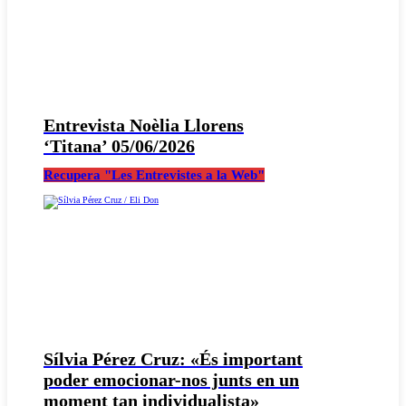
Entrevista Noèlia Llorens
‘Titana’ 05/06/2026
Recupera "Les Entrevistes a la Web"
Sílvia Pérez Cruz: «És important
poder emocionar-nos junts en un
moment tan individualista»