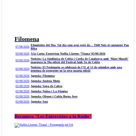
Filomena
Efemèrides del Dia: Tal dia com avui però de… 1948 Neix el cantautor Pau
07/08/2026
Riba
03/08/2026
A la Carta: Entrevista Noèlia Llorens ‘Titana’ 05/06/2026
Notícies: La Simfònica de Cobla i Corda de Catalunya amb ‘Mare Mundi’
03/08/2026
inaugura la 10a edició del Festival Amb So de Cobla
Notícies: El Festimariu se celebrarà de l’11 al 13 de setembre amb una
03/08/2026
trentena de propostes en la seva quarta edició
02/08/2026
Agenda: Filomena
02/08/2026
Agenda: Andrea Motis
02/08/2026
Agenda: Sopa de Cabra
02/08/2026
Agenda: Naina i La Fúmiga
02/08/2026
Agenda: Obeses i Cobla Berga Jove
02/08/2026
Agenda: Suu
Recupera "Les Entrevistes a la Ràdio"