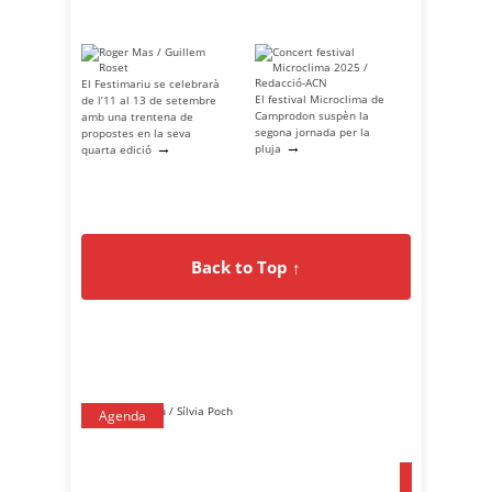
El Festimariu se celebrarà
El festival Microclima de
de l’11 al 13 de setembre
Camprodon suspèn la
amb una trentena de
segona jornada per la
propostes en la seva
→
→
pluja
quarta edició
Back to Top ↑
Agenda