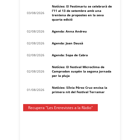
Notícies: El Festimariu se celebrarà de
l’11 al 13 de setembre amb una
03/08/2026
trentena de propostes en la seva
quarta edició
02/08/2026
Agenda: Anna Andreu
02/08/2026
Agenda: Joan Dausà
02/08/2026
Agenda: Sopa de Cabra
Notícies: El festival Microclima de
02/08/2026
Camprodon suspèn la segona jornada
per la pluja
Notícies: Sílvia Pérez Cruz encisa la
01/08/2026
primera nit del Festival Terramar
Recupera "Les Entrevistes a la Ràdio"