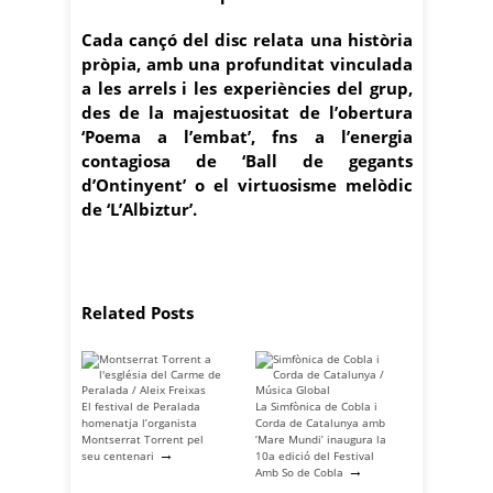
Cada cançó del disc relata una història
pròpia, amb una profunditat vinculada
a les arrels i les experiències del grup,
des de la majestuositat de l’obertura
‘Poema a l’embat’, fns a l’energia
contagiosa de ‘Ball de gegants
d’Ontinyent’ o el virtuosisme melòdic
de ‘L’Albiztur’.
Related Posts
El festival de Peralada
La Simfònica de Cobla i
homenatja l’organista
Corda de Catalunya amb
Montserrat Torrent pel
‘Mare Mundi’ inaugura la
→
seu centenari
10a edició del Festival
→
Amb So de Cobla