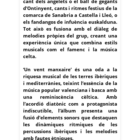
cant dels angelets o el ball de gegants
d’Ontinyent, cants i ritmes festius de la
comarca de Sanabria a Castella i Lleó, o
els fandangos de infuència euskalduna.
Tot això es fusiona amb el diàleg de
melodies pròpies del grup, creant una
experiència única que combina estils
musicals com el famenc i la música
celta.
‘Un vent manxaire’ és una oda a la
riquesa musical de les terres ibèriques
i mediterrànies, teixint
l’essència de la
música popular valenciana i basca amb
una reminiscència cèltica. Amb
l’acordió
diatònic com a protagonista
indiscutible, l’àlbum presenta una
fusió d’elements sonors que
destaquen
les dinàmiques rítmiques de les
percussions ibèriques i les melodies
amb fautes
ètniques.