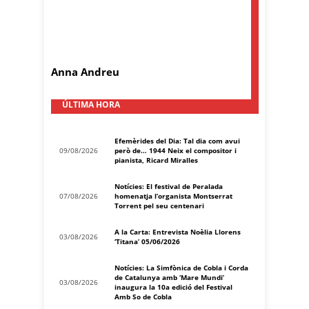
Anna Andreu
ÚLTIMA HORA
Efemèrides del Dia: Tal dia com avui
09/08/2026
però de… 1944 Neix el compositor i
pianista, Ricard Miralles
Notícies: El festival de Peralada
07/08/2026
homenatja l’organista Montserrat
Torrent pel seu centenari
A la Carta: Entrevista Noèlia Llorens
03/08/2026
‘Titana’ 05/06/2026
Notícies: La Simfònica de Cobla i Corda
de Catalunya amb ‘Mare Mundi’
03/08/2026
inaugura la 10a edició del Festival
Amb So de Cobla