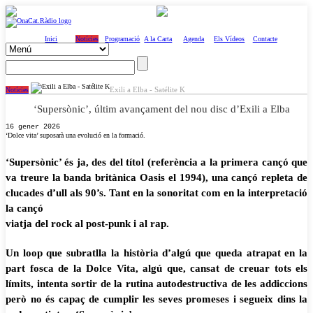
Inici
Notícies
Programació
A la Carta
Agenda
Els Vídeos
Contacte
Exili a Elba - Satélite K
Notícies
‘Supersònic’, últim avançament del nou disc d’Exili a Elba
16 gener 2026
‘Dolce vita’ suposarà una evolució en la formació.
‘Supersònic’ és ja, des del títol (referència a la primera cançó que
va treure la banda britànica Oasis el 1994), una cançó repleta de
clucades d’ull als 90’s. Tant en la sonoritat com en la interpretació
la cançó
viatja del rock al post-punk i al rap.
Un loop que subratlla la història d’algú que queda atrapat en la
part fosca de la Dolce Vita, algú que, cansat de creuar tots els
límits, intenta sortir de la rutina autodestructiva de les addiccions
però no és capaç de cumplir les seves promeses i segueix dins la