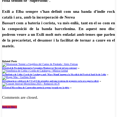
roda sentint-se ‘Supersònic’.
Exili a Elba sempre s’han definit com una banda d’indie rock
català i ara, amb la incorporació de Nerea
Bassart com a bateria i corista, va més enllà, tant en el so com en
la composició de la banda barcelonina. En aquest nou disc
podrem veure a un Exili molt més enfadat amb temes que parlen
de la precarietat, el
desamor i la facilitat de tornar a caure en el
mateix.
Related Posts
El festival de Peralada homenatja l’organista Montserrat Torrent pel seu centenari
→
La Simfònica de Cobla i Corda de Catalunya amb ‘Mare Mundi’ inaugura la 10a edició del Festival Amb So de Cobla
→
El Festimariu se celebrarà de l’11 al 13 de setembre amb una trentena de propostes en la seva quarta edició
→
El festival Microclima de Camprodon suspèn la segona jornada per la pluja
→
Comments are closed.
Back to Top ↑