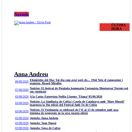
Agenda
ÚLTIMA
HORA
Anna Andreu
Efemèrides del Dia: Tal dia com avui però de… 1944 Neix el compositor i
09/08/2026
pianista, Ricard Miralles
Notícies: El festival de Peralada homenatja l’organista Montserrat Torrent pel
07/08/2026
seu centenari
03/08/2026
A la Carta: Entrevista Noèlia Llorens ‘Titana’ 05/06/2026
Notícies: La Simfònica de Cobla i Corda de Catalunya amb ‘Mare Mundi’
03/08/2026
inaugura la 10a edició del Festival Amb So de Cobla
Notícies: El Festimariu se celebrarà de l’11 al 13 de setembre amb una
03/08/2026
trentena de propostes en la seva quarta edició
02/08/2026
Agenda: Anna Andreu
02/08/2026
Agenda: Joan Dausà
02/08/2026
Agenda: Sopa de Cabra