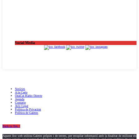
Social Media
OnaCat.Ràdio -- Powered by OnaCat.Ràdio
Notícies
A la Carta
OnaCat.Ràdio Directe
Agenda
Contacte
Avís Legal
Política de Privacitat
Política de Galetes
Back to Top ↑
Aquest lloc web utilitza Galetes pròpies i de tercers, per recopilar informació amb la finalitat de millorar els