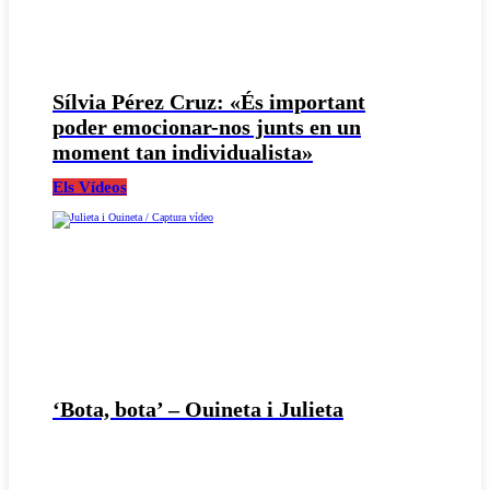
Sílvia Pérez Cruz: «És important
poder emocionar-nos junts en un
moment tan individualista»
Els Vídeos
‘Bota, bota’ – Ouineta i Julieta