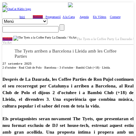
Inici
Notícies
Programació
A la Carta
Agenda
Els Vídeos
Contacte
The Tyets a la Coffee Party La Daurada /
Notícies
VicArt
The Tyets arriben a Barcelona i Lleida amb les Coffee
Parties
27 setembre 2025
2 d’octubre · Real Club de Polo · Barcelona – 3 d’octubre · Bambú Club (+18) · Lleida.
Després de La Daurada, les Coffee Parties de Ron Pujol continuen
el seu recorregut per Catalunya i arriben a Barcelona, al Real
Club de Polo el dijous 2 d’octubre i a Bambú Club (+18) de
Lleida, el divendres 3. Una experiència que combina música,
cultura popular i el sabor del rom de tota la vida.
Els protagonistes seran novament The Tyets, que presentaran el
nou format exclusiu de DJ set house-tech, estrenat aquest estiu
amb gran acollida. Una proposta íntima i propera amb un