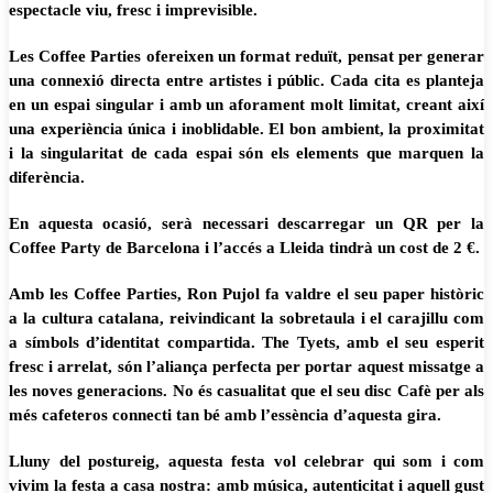
espectacle viu, fresc i imprevisible.
Les Coffee Parties ofereixen un format reduït, pensat per generar
una connexió directa entre artistes i públic. Cada cita es planteja
en un espai singular i amb un aforament molt limitat, creant així
una experiència única i inoblidable. El bon ambient, la proximitat
i la singularitat de cada espai són els elements que marquen la
diferència.
En aquesta ocasió, serà necessari descarregar un QR per la
Coffee Party de Barcelona i l’accés a Lleida tindrà un cost de 2 €.
Amb les Coffee Parties, Ron Pujol fa valdre el seu paper històric
a la cultura catalana, reivindicant la sobretaula i el carajillu com
a símbols d’identitat compartida. The Tyets, amb el seu esperit
fresc i arrelat, són l’aliança perfecta per portar aquest missatge a
les noves generacions. No és casualitat que el seu disc Cafè per als
més cafeteros connecti tan bé amb l’essència d’aquesta gira.
Lluny del postureig, aquesta festa vol celebrar qui som i com
vivim la festa a casa nostra: amb música, autenticitat i aquell gust