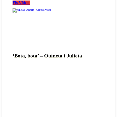
Els Vídeos
‘Bota, bota’ – Ouineta i Julieta