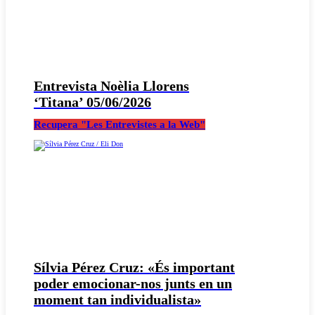
Entrevista Noèlia Llorens
‘Titana’ 05/06/2026
Recupera "Les Entrevistes a la Web"
Sílvia Pérez Cruz: «És important
poder emocionar-nos junts en un
moment tan individualista»