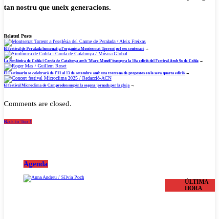
tan nostru que uneix generacions.
Related Posts
El festival de Peralada homenatja l’organista Montserrat Torrent pel seu centenari
→
La Simfònica de Cobla i Corda de Catalunya amb ‘Mare Mundi’ inaugura la 10a edició del Festival Amb So de Cobla
→
El Festimariu se celebrarà de l’11 al 13 de setembre amb una trentena de propostes en la seva quarta edició
→
El festival Microclima de Camprodon suspèn la segona jornada per la pluja
→
Comments are closed.
Back to Top ↑
Agenda
ÚLTIMA
HORA