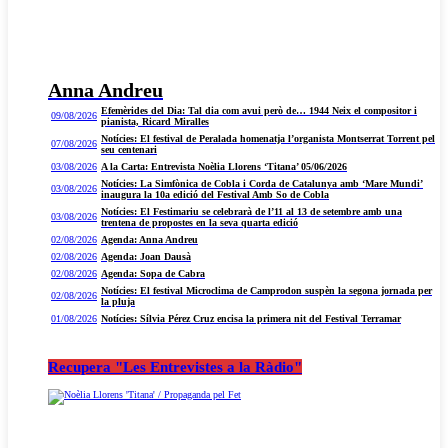
Anna Andreu
Efemèrides del Dia: Tal dia com avui però de… 1944 Neix el compositor i
09/08/2026
pianista, Ricard Miralles
Notícies: El festival de Peralada homenatja l’organista Montserrat Torrent pel
07/08/2026
seu centenari
03/08/2026
A la Carta: Entrevista Noèlia Llorens ‘Titana’ 05/06/2026
Notícies: La Simfònica de Cobla i Corda de Catalunya amb ‘Mare Mundi’
03/08/2026
inaugura la 10a edició del Festival Amb So de Cobla
Notícies: El Festimariu se celebrarà de l’11 al 13 de setembre amb una
03/08/2026
trentena de propostes en la seva quarta edició
02/08/2026
Agenda: Anna Andreu
02/08/2026
Agenda: Joan Dausà
02/08/2026
Agenda: Sopa de Cabra
Notícies: El festival Microclima de Camprodon suspèn la segona jornada per
02/08/2026
la pluja
01/08/2026
Notícies: Sílvia Pérez Cruz encisa la primera nit del Festival Terramar
Recupera "Les Entrevistes a la Ràdio"